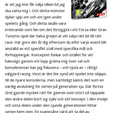
är att jag inte får välja vilken bil jag
ska sätta mig i. Och detta mönster
dyker upp om och om igen under
spelets gång. Och detta skulle vara
irriterande som fan om det försiggick i ett Forza eller Gran
Turismo-spel där halva grejen är att välja rätt bil till rätt
race. Här görs det åt dig eftersom du inför varje event blir
anställd av ett specifikt stall med specifika mål och
förhoppningar. Konceptet funkar och istället för att
halvvägs genom ett lopp gräma mig över val och
konsekvenser kan jag fokusera – och njuta av – riktigt
välgjord racing. Visst är det lite synd att spelet inte släpps
till de nyare konsolerna, men samtidigt känns det som en
värdig avslutning för serien på generation sju. Där första
Grid gjorde mycket rätt för genren som stort så tappade
den andra delen bort sig själv och sitt koncept. I den tredje
och sista delen under den sjunde generationen hittar
serien hem igen. En svanesång värd att ta del av.