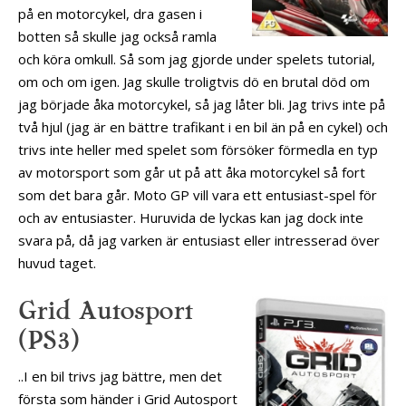
på en motorcykel, dra gasen i
botten så skulle jag också ramla
och köra omkull. Så som jag gjorde under spelets tutorial,
om och om igen. Jag skulle troligtvis dö en brutal död om
jag började åka motorcykel, så jag låter bli. Jag trivs inte på
två hjul (jag är en bättre trafikant i en bil än på en cykel) och
trivs inte heller med spelet som försöker förmedla en typ
av motorsport som går ut på att åka motorcykel så fort
som det bara går. Moto GP vill vara ett entusiast-spel för
och av entusiaster. Huruvida de lyckas kan jag dock inte
svara på, då jag varken är entusiast eller intresserad över
huvud taget.
Grid Autosport
(PS3)
..I en bil trivs jag bättre, men det
första som händer i Grid Autosport