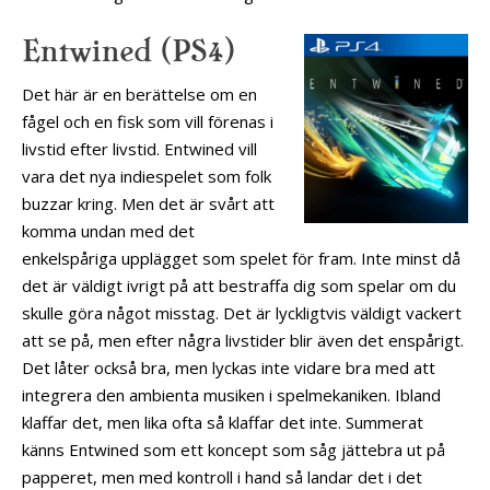
Entwined (PS4)
Det här är en berättelse om en
fågel och en fisk som vill förenas i
livstid efter livstid. Entwined vill
vara det nya indiespelet som folk
buzzar kring. Men det är svårt att
komma undan med det
enkelspåriga upplägget som spelet för fram. Inte minst då
det är väldigt ivrigt på att bestraffa dig som spelar om du
skulle göra något misstag. Det är lyckligtvis väldigt vackert
att se på, men efter några livstider blir även det enspårigt.
Det låter också bra, men lyckas inte vidare bra med att
integrera den ambienta musiken i spelmekaniken. Ibland
klaffar det, men lika ofta så klaffar det inte. Summerat
känns Entwined som ett koncept som såg jättebra ut på
papperet, men med kontroll i hand så landar det i det