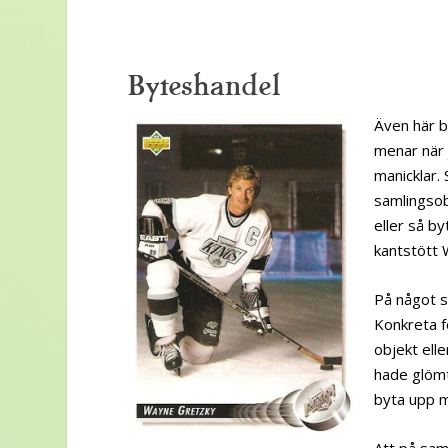
Byteshandel
Även här b
menar när 
manicklar. 
samlingsob
eller så by
kantstött 
På något s
Konkreta f
objekt elle
hade glömt
byta upp 
Att på sam