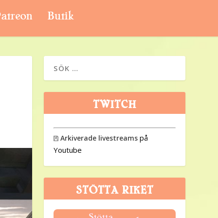
atreon
Butik
TWITCH
på
Arkiverade livestreams

Youtube
STÖTTA RIKET