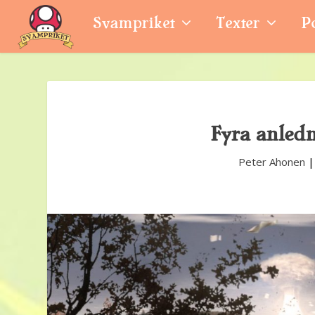
Svampriket
Texter
P
Fyra anledn
Peter Ahonen