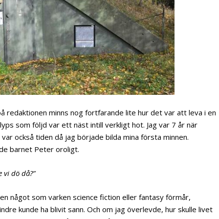
l på redaktionen minns nog fortfarande lite hur det var att leva i en
ps som följd var ett näst intill verkligt hot. Jag var 7 år när
år var också tiden då jag började bilda mina första minnen.
e barnet Peter oroligt.
 vi dö då?”
en något som varken science fiction eller fantasy förmår,
indre kunde ha blivit sann. Och om jag överlevde, hur skulle livet