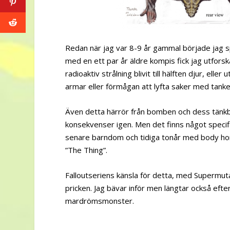
Redan när jag var 8-9 år gammal började jag 
med en ett par år äldre kompis fick jag utfors
radioaktiv strålning blivit till hälften djur, el
armar eller förmågan att lyfta saker med tanke
Även detta härrör från bomben och dess tänkba
konsekvenser igen. Men det finns något specifi
senare barndom och tidiga tonår med body hor
”The Thing”.
Falloutseriens känsla för detta, med Supermuta
pricken. Jag bävar inför men längtar också ef
mardrömsmonster.