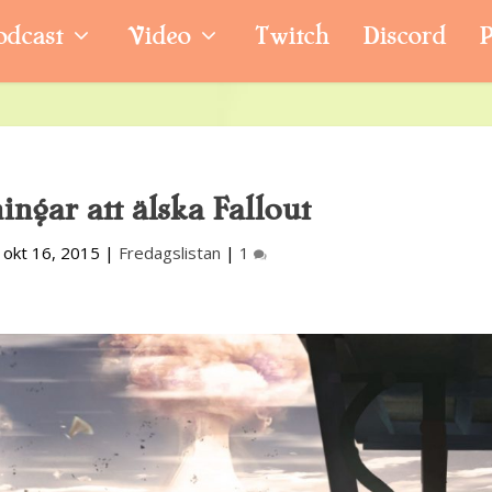
odcast
Video
Twitch
Discord
P
ingar att älska Fallout
|
okt 16, 2015
|
Fredagslistan
|
1