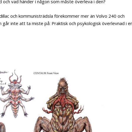
rld och vad händer i någon som måste överleva i den?
Cadillac och kommunisträdsla förekommer mer än Volvo 240 och
år inte att ta miste på: Praktisk och psykologisk överlevnad i e