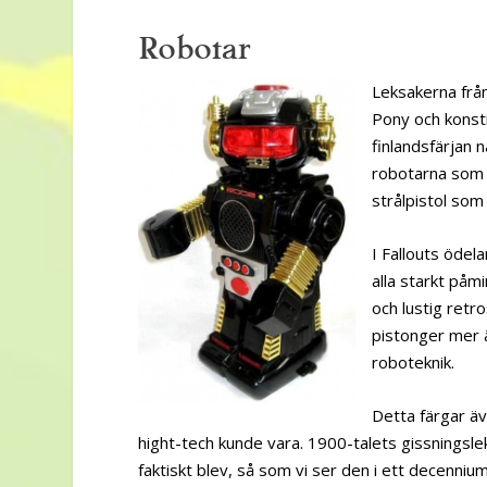
Robotar
Leksakerna från
Pony och konsti
finlandsfärjan 
robotarna som 
strålpistol som
I Fallouts öde
alla starkt påm
och lustig retr
pistonger mer än
roboteknik.
Detta färgar äv
hight-tech kunde vara. 1900-talets gissningsle
faktiskt blev, så som vi ser den i ett decenn