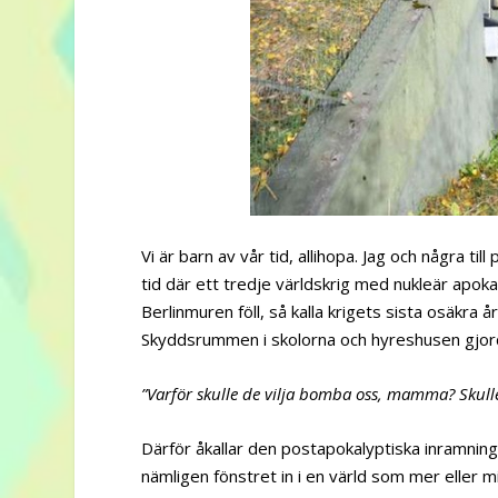
Vi är barn av vår tid, allihopa. Jag och några til
tid där ett tredje världskrig med nukleär apokaly
Berlinmuren föll, så kalla krigets sista osäkra 
Skyddsrummen i skolorna och hyreshusen gjord
”Varför skulle de vilja bomba oss, mamma? Skulle
Därför åkallar den postapokalyptiska inramning
nämligen fönstret in i en värld som mer eller m