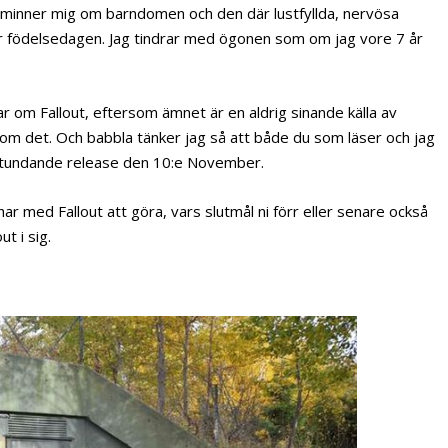
 påminner mig om barndomen och den där lustfyllda, nervösa
ler födelsedagen. Jag tindrar med ögonen som om jag vore 7 år
ar om Fallout, eftersom ämnet är en aldrig sinande källa av
ta om det. Och babbla tänker jag så att både du som läser och jag
 stundande release den 10:e November.
har med Fallout att göra, vars slutmål ni förr eller senare också
t i sig.