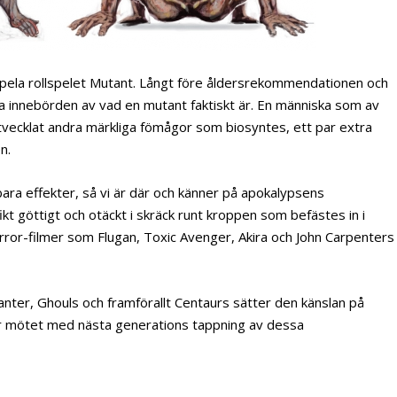
spela rollspelet Mutant. Långt före åldersrekommendationen och
ka innebörden av vad en mutant faktiskt är. En människa som av
ler utvecklat andra märkliga fömågor som biosyntes, ett par extra
n.
ra effekter, så vi är där och känner på apokalypsens
kt göttigt och otäckt i skräck runt kroppen som befästes in i
ror-filmer som Flugan, Toxic Avenger, Akira och John Carpenters
nter, Ghouls och framförallt Centaurs sätter den känslan på
ter mötet med nästa generations tappning av dessa