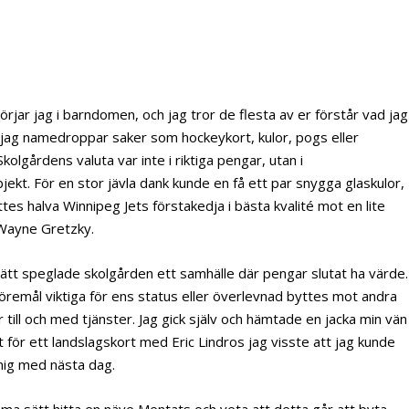
örjar jag i barndomen, och jag tror de flesta av er förstår vad jag
jag namedroppar saker som hockeykort, kulor, pogs eller
Skolgårdens valuta var inte i riktiga pengar, utan i
jekt. För en stor jävla dank kunde en få ett par snygga glaskulor,
ttes halva Winnipeg Jets förstakedja i bästa kvalité mot en lite
Wayne Gretzky.
ätt speglade skolgården ett samhälle där pengar slutat ha värde.
öremål viktiga för ens status eller överlevnad byttes mot andra
r till och med tjänster. Jag gick själv och hämtade en jacka min vän
 för ett landslagskort med Eric Lindros jag visste att jag kunde
mig med nästa dag.
ma sätt hitta en näve Mentats och veta att detta går att byta