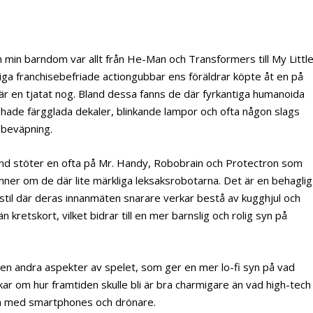
 min barndom var allt från He-Man och Transformers till My Littl
ga franchisebefriade actiongubbar ens föräldrar köpte åt en på
när en tjatat nog. Bland dessa fanns de där fyrkantiga humanoida
hade färgglada dekaler, blinkande lampor och ofta någon slags
 beväpning.
land stöter en ofta på Mr. Handy, Robobrain och Protectron som
inner om de där lite märkliga leksaksrobotarna. Det är en behaglig
ostil där deras innanmäten snarare verkar bestå av kugghjul och
 kretskort, vilket bidrar till en mer barnslig och rolig syn på
en andra aspekter av spelet, som ger en mer lo-fi syn på vad
kar om hur framtiden skulle bli är bra charmigare än vad high-tech
ium med smartphones och drönare.