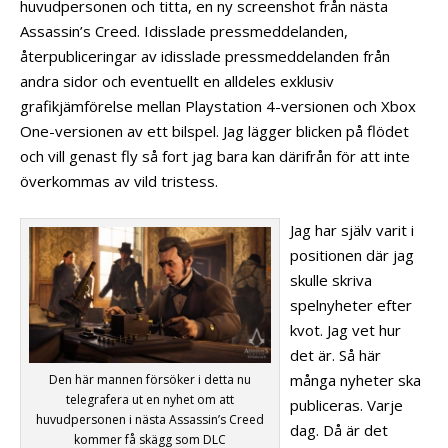
huvudpersonen och titta, en ny screenshot från nästa
Assassin’s Creed. Idisslade pressmeddelanden,
återpubliceringar av idisslade pressmeddelanden från
andra sidor och eventuellt en alldeles exklusiv
grafikjämförelse mellan Playstation 4-versionen och Xbox
One-versionen av ett bilspel. Jag lägger blicken på flödet
och vill genast fly så fort jag bara kan därifrån för att inte
överkommas av vild tristess.
Jag har själv varit i
positionen där jag
skulle skriva
spelnyheter efter
kvot. Jag vet hur
det är. Så här
många nyheter ska
Den här mannen försöker i detta nu
telegrafera ut en nyhet om att
publiceras. Varje
huvudpersonen i nästa Assassin’s Creed
dag. Då är det
kommer få skägg som DLC