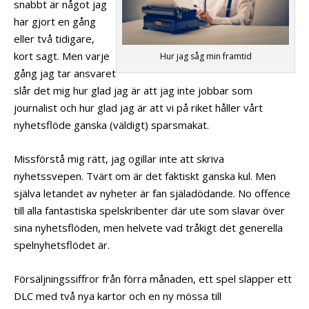
snabbt är något jag
har gjort en gång
eller två tidigare,
kort sagt. Men varje
Hur jag såg min framtid
gång jag tar ansvaret
slår det mig hur glad jag är att jag inte jobbar som
journalist och hur glad jag är att vi på riket håller vårt
nyhetsflöde ganska (väldigt) sparsmakat.
Missförstå mig rätt, jag ogillar inte att skriva
nyhetssvepen. Tvärt om är det faktiskt ganska kul. Men
själva letandet av nyheter är fan själadödande. No offence
till alla fantastiska spelskribenter där ute som slavar över
sina nyhetsflöden, men helvete vad tråkigt det generella
spelnyhetsflödet är.
Försäljningssiffror från förra månaden, ett spel släpper ett
DLC med två nya kartor och en ny mössa till