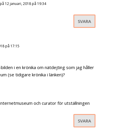
på 12 januari, 2018 på 19:34
SVARA
018 på 17:15
bilden i en krönika om nätdejting som jag håller
um (se tidigare krönika i länken)?
Internetmuseum och curator för utställningen
SVARA