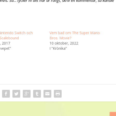
onvis. Så… tycker ni det här är roligt, skriv en kommentar, så kanske
Nintendo Switch och
Vem bad om The Super Mario
 Scalebound
Bros. Movie?
, 2017
10 oktober, 2022
svepet”
I ”Krönika”