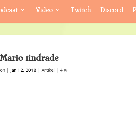
odcast
Video
Twitch
Discord
P
Mario tindrade
son
|
jan 12, 2018
|
Artikel
|
4