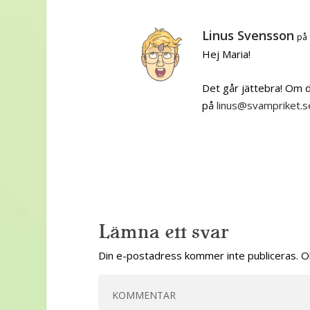
Linus Svensson
på 
Hej Maria!
Det går jättebra! Om d
på
linus@svampriket.s
Lämna ett svar
Din e-postadress kommer inte publiceras.
O