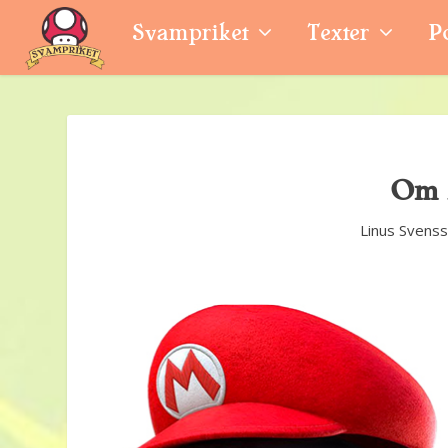
Svampriket
Texter
P
Om 
Linus Svens