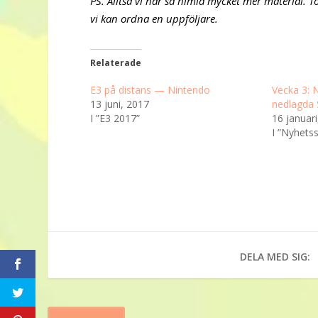
PS. Alltså vi har så himla mycket mer material. T
vi kan ordna en uppföljare.
Relaterade
E3 på distans — Nintendo
Vecka 3: 
13 juni, 2017
nedlagda
I ”E3 2017”
16 januari
I ”Nyhets
DELA MED SIG: