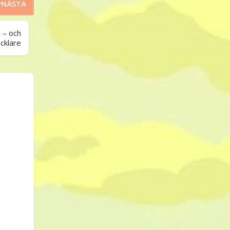
NÄSTA
 – och
cklare