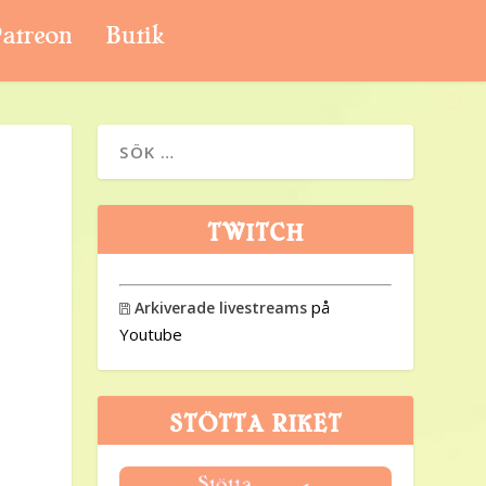
atreon
Butik
TWITCH
på
Arkiverade livestreams

Youtube
STÖTTA RIKET