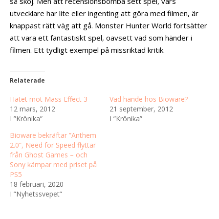
så skoj. Men att recensionsbomba sett spel, vars
utvecklare har lite eller ingenting att göra med filmen, är
knappast rätt väg att gå. Monster Hunter World fortsätter
att vara ett fantastiskt spel, oavsett vad som händer i
filmen. Ett tydligt exempel på missriktad kritik.
Relaterade
Hatet mot Mass Effect 3
Vad hände hos Bioware?
12 mars, 2012
21 september, 2012
I ”Krönika”
I ”Krönika”
Bioware bekräftar ”Anthem
2.0”, Need for Speed flyttar
från Ghost Games – och
Sony kämpar med priset på
PS5
18 februari, 2020
I ”Nyhetssvepet”