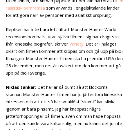
till en annan, och Ahmad påpekar att det kan härröras till
en
rasistisk barnramsa
som används i engelsktalande länder
för att göra narr av personer med asiatiskt ursprung.
Repliken har inte bara lett till att Monster Hunter World
recensionsbombats, utan själva filmen i sig har dragits in
från kinesiska biografer, skriver
Variety
. Det är i nuläget
oklart om filmen kommer att klippas om och gå upp på bio i
Kina igen. Monster Hunter-filmen ska ha premiär i USA den
25 december, men det är osäkert om den kommer att gå
upp på bio i Sverige.
Niklas tankar:
Det här är så dumt så att klockorna
stannar. Monster Hunter-filmen har ju jättestora kinesiska
intressen och att ett så här smaklöst ”skämt” kan slinka
igenom är bara pinsamt. Jag har knappast några
jätteförhoppningar på filmen, även om man hade hoppats
på att den kunde vara kalkonrolig, men nu känns det ju inte