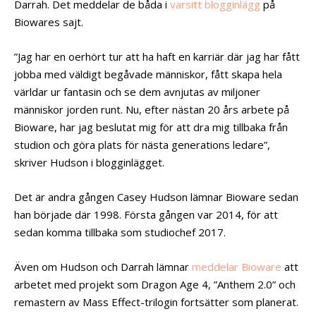
Darrah. Det meddelar de båda i
varsitt
blogginlägg
på
Biowares sajt.
”Jag har en oerhört tur att ha haft en karriär där jag har fått
jobba med väldigt begåvade människor, fått skapa hela
världar ur fantasin och se dem avnjutas av miljoner
människor jorden runt. Nu, efter nästan 20 års arbete på
Bioware, har jag beslutat mig för att dra mig tillbaka från
studion och göra plats för nästa generations ledare”,
skriver Hudson i blogginlägget.
Det är andra gången Casey Hudson lämnar Bioware sedan
han började där 1998. Första gången var 2014, för att
sedan komma tillbaka som studiochef 2017.
Även om Hudson och Darrah lämnar
meddelar Bioware
att
arbetet med projekt som Dragon Age 4, ”Anthem 2.0” och
remastern av Mass Effect-trilogin fortsätter som planerat.