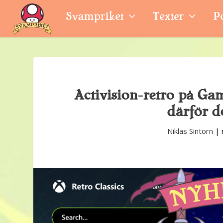
Svampriket
Texter
P
Activision-retro på Game
därför d
Niklas Sintorn
|