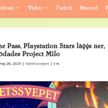
odcast
Video
Twitch
Discord
P
 Pass, Playstation Stars läggs ner,
ödades Project Milo
maj 26, 2025
|
Nyhetssvepet
|
0