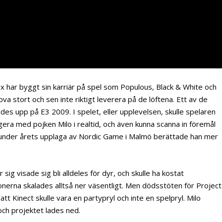
 har byggt sin karriär på spel som Populous, Black & White och
ova stort och sen inte riktigt leverera på de löftena. Ett av de
es upp på E3 2009. I spelet, eller upplevelsen, skulle spelaren
era med pojken Milo i realtid, och även kunna scanna in föremål
h under årets upplaga av Nordic Game i Malmö berättade han mer
ig visade sig bli alldeles för dyr, och skulle ha kostat
onerna skalades alltså ner väsentligt. Men dödsstöten för Project
tt Kinect skulle vara en partypryl och inte en spelpryl. Milo
 och projektet lades ned.