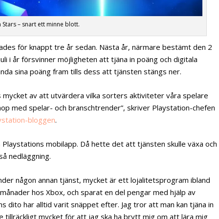
 Stars – snart ett minne blott.
ades för knappt tre år sedan. Nästa år, närmare bestämt den 2
i i år försvinner möjligheten att tjäna in poäng och digitala
a sina poäng fram tills dess att tjänsten stängs ner.
 mycket av att utvärdera vilka sorters aktiviteter våra spelare
d ihop med spelar- och branschtrender”, skriver Playstation-chefen
laystation-bloggen
.
Playstations mobilapp. Då hette det att tjänsten skulle växa och
tså nedläggning.
der någon annan tjänst, mycket är ett lojalitetsprogram ibland
ss-månader hos Xbox, och sparat en del pengar med hjälp av
dito har alltid varit snäppet efter. Jag tror att man kan tjäna in
tillräckligt mycket för att jag ska ha brytt mig om att lära mig