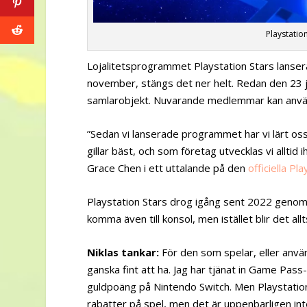
Playstation
Lojalitetsprogrammet Playstation Stars lanser
november, stängs det ner helt. Redan den 23 jul
samlarobjekt. Nuvarande medlemmar kan använd
”Sedan vi lanserade programmet har vi lärt oss
gillar bäst, och som företag utvecklas vi allti
Grace Chen i ett uttalande på den
officiella P
Playstation Stars drog igång sent 2022 genom 
komma även till konsol, men istället blir det all
Niklas tankar:
För den som spelar, eller använ
ganska fint att ha. Jag har tjänat in Game Pa
guldpoäng på Nintendo Switch. Men Playstations 
rabatter på spel, men det är uppenbarligen inte 