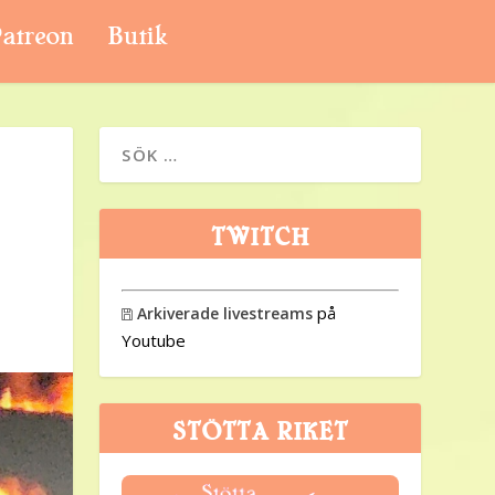
atreon
Butik
TWITCH
på
Arkiverade livestreams

Youtube
STÖTTA RIKET