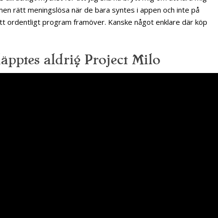
men rätt meningslösa när de bara syntes i appen och inte på
r ett ordentligt program framöver. Kanske något enklare där köp
äpptes aldrig Project Milo