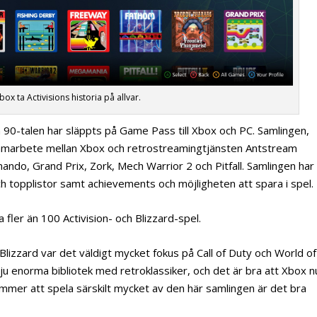
box ta Activisions historia på allvar.
ch 90-talen har släppts på Game Pass till Xbox och PC. Samlingen,
samarbete mellan Xbox och retrostreamingtjänsten Antstream
ndo, Grand Prix, Zork, Mech Warrior 2 och Pitfall. Samlingen har
 topplistor samt achievements och möjligheten att spara i spel.
 fler än 100 Activision- och Blizzard-spel.
Blizzard var det väldigt mycket fokus på Call of Duty och World of
 ju enorma bibliotek med retroklassiker, och det är bra att Xbox n
ommer att spela särskilt mycket av den här samlingen är det bra