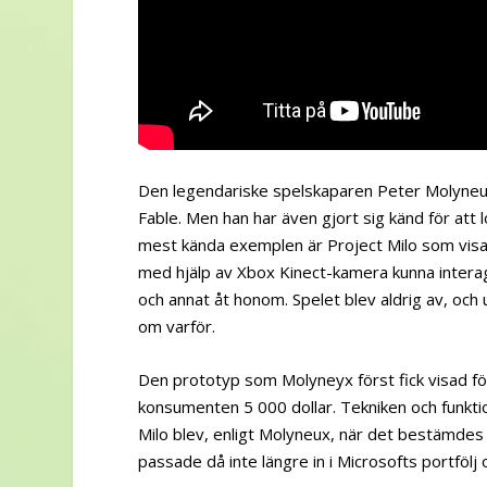
Den legendariske spelskaparen Peter Molyneux
Fable. Men han har även gjort sig känd för att l
mest kända exemplen är Project Milo som visad
med hjälp av Xbox Kinect-kamera kunna interag
och annat åt honom. Spelet blev aldrig av, oc
om varför.
Den prototyp som Molyneyx först fick visad för s
konsumenten 5 000 dollar. Tekniken och funkti
Milo blev, enligt Molyneux, när det bestämdes a
passade då inte längre in i Microsofts portfölj