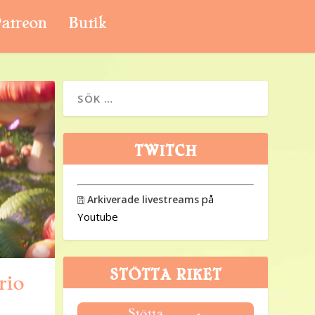
atreon
Butik
TWITCH
på
Arkiverade livestreams

Youtube
STÖTTA RIKET
rio