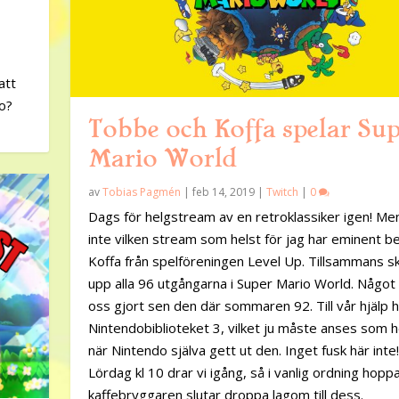
att
ro?
Tobbe och Koffa spelar Sup
Mario World
av
Tobias Pagmén
|
feb 14, 2019
|
Twitch
|
0
Dags för helgstream av en retroklassiker igen! Me
inte vilken stream som helst för jag har eminent b
Koffa från spelföreningen Level Up. Tillsammans sk
upp alla 96 utgångarna i Super Mario World. Något
oss gjort sen den där sommaren 92. Till vår hjälp h
Nintendobiblioteket 3, vilket ju måste anses som h
när Nintendo själva gett ut den. Inget fusk här inte!
Lördag kl 10 drar vi igång, så i vanlig ordning hopp
kaffebryggaren slutar droppa lagom till dess.