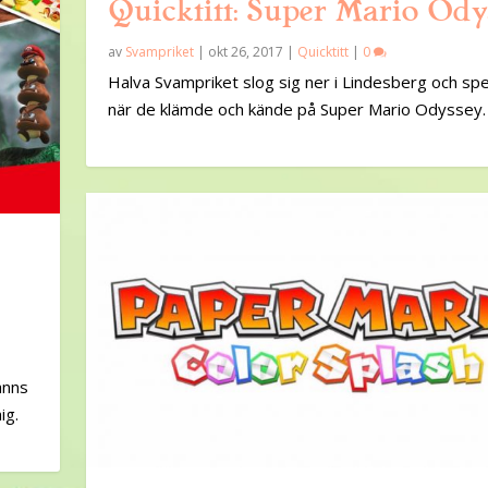
Quicktitt: Super Mario Ody
av
Svampriket
|
okt 26, 2017
|
Quicktitt
|
0
Halva Svampriket slog sig ner i Lindesberg och spe
när de klämde och kände på Super Mario Odyssey.
änns
ig.