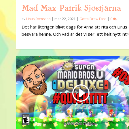
Mad Max-Patrik Sjöstjärna
av
Linus Svensson
|
mar 22, 2021
|
Gotta Draw Fast!
|
0
Det har återigen blivit dags för Anna att rita och Linus 
besvära henne. Och vad är det vi ser, ett helt nytt int