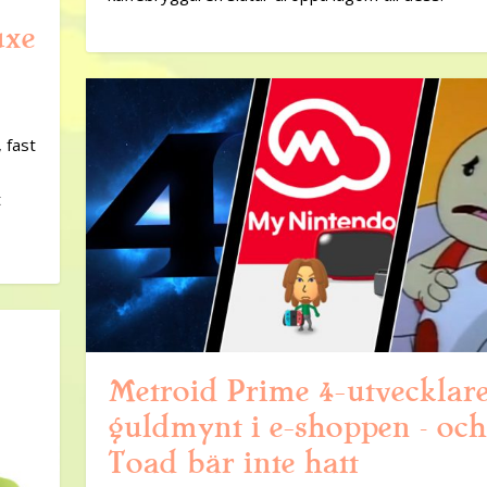
uxe
 fast
t
Metroid Prime 4-utvecklare
guldmynt i e-shoppen – och
Toad bär inte hatt