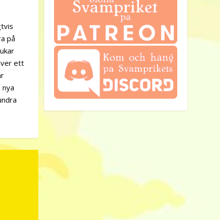
gtvis
ra på
rukar
ver ett
ar
n nya
 undra