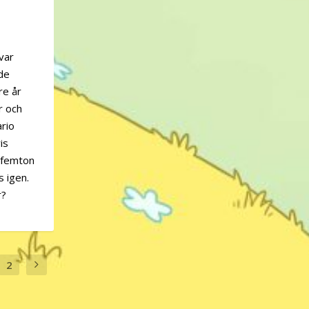
var
de
re år
r och
ario
is
, femton
 igen.
r?
2