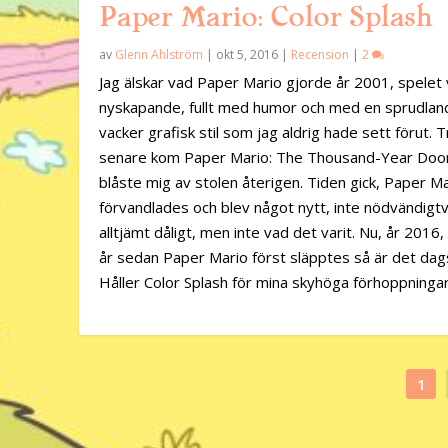
Paper Mario: Color Splash
av
Glenn Ahlström
|
okt 5, 2016
|
Recension
|
2
Jag älskar vad Paper Mario gjorde år 2001, spelet 
nyskapande, fullt med humor och med en sprudlan
vacker grafisk stil som jag aldrig hade sett förut. T
senare kom Paper Mario: The Thousand-Year Doo
blåste mig av stolen återigen. Tiden gick, Paper M
förvandlades och blev något nytt, inte nödvändigtv
alltjämt dåligt, men inte vad det varit. Nu, år 2016
år sedan Paper Mario först släpptes så är det dags
Håller Color Splash för mina skyhöga förhoppninga
1