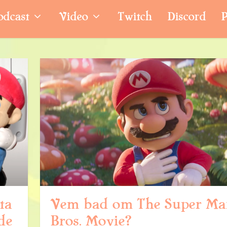
odcast
Video
Twitch
Discord
P
ta
Vem bad om The Super Ma
de
Bros. Movie?