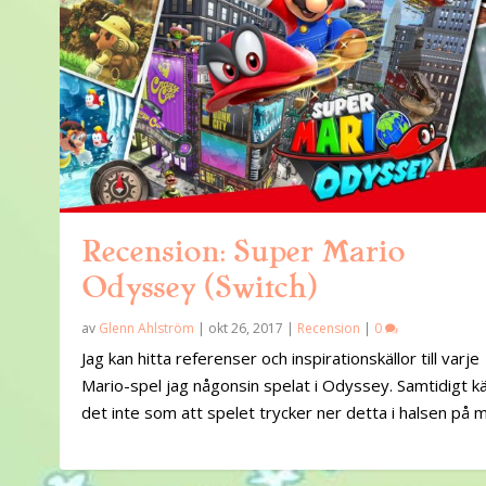
Recension: Super Mario
Odyssey (Switch)
av
Glenn Ahlström
|
okt 26, 2017
|
Recension
|
0
Jag kan hitta referenser och inspirationskällor till varje
Mario-spel jag någonsin spelat i Odyssey. Samtidigt k
det inte som att spelet trycker ner detta i halsen på m