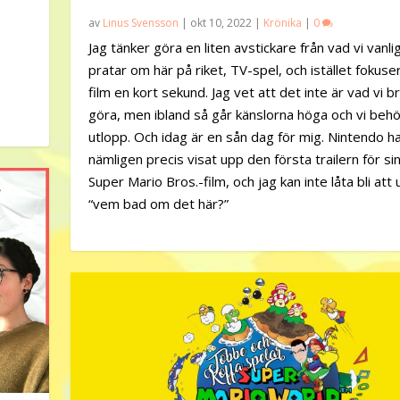
av
Linus Svensson
|
okt 10, 2022
|
Krönika
|
0
Jag tänker göra en liten avstickare från vad vi vanli
pratar om här på riket, TV-spel, och istället fokuse
film en kort sekund. Jag vet att det inte är vad vi b
göra, men ibland så går känslorna höga och vi behö
utlopp. Och idag är en sån dag för mig. Nintendo h
nämligen precis visat upp den första trailern för si
Super Mario Bros.-film, och jag kan inte låta bli att
“vem bad om det här?”