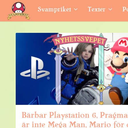
Svampriket
Texter
P
Bärbar Playstation 6, Pragma
är inte Mega Man, Mario för 