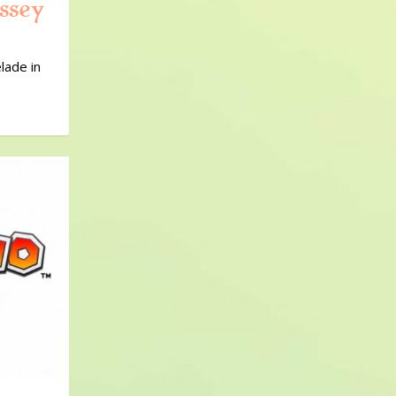
ssey
lade in