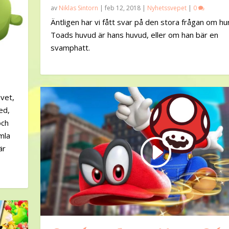
av
Niklas Sintorn
|
feb 12, 2018
|
Nyhetssvepet
|
0
Äntligen har vi fått svar på den stora frågan om hu
Toads huvud är hans huvud, eller om han bär en
svamphatt.
 vet,
ed,
och
mla
är