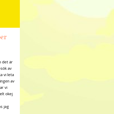
er
n det är
esök av
a vi leta
 ingen av
ar vi
elt okej
as jag