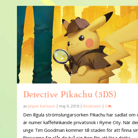
Detective Pikachu (3DS)
av
Jesper Karlsson
|
maj 9, 2018
|
Recension
|
0
Den illgula strömslungarsorken Pikachu har sadlat om 
är numer kaffehinkande privatsnok i Ryme City. När de
unge Tim Goodman kommer till staden för att finna si
försvunne far slår de två sig ihop för att lösa detta