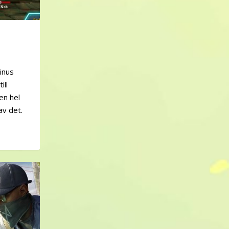
inus
ill
en hel
av det.