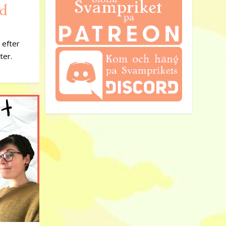
ld
 efter
ter.