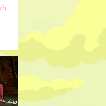
och
et