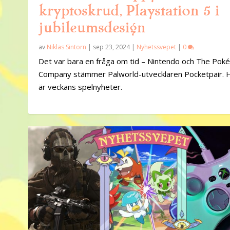
kryptoskrud, Playstation 5 i
jubileumsdesign
av
Niklas Sintorn
|
sep 23, 2024
|
Nyhetssvepet
|
0
Det var bara en fråga om tid – Nintendo och The Po
Company stämmer Palworld-utvecklaren Pocketpair. 
är veckans spelnyheter.