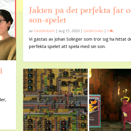
Jakten på det perfekta far 
son-spelet
av
Gästskribent
|
aug 15, 2020
|
Gästkrönika
|
0
Vi gästas av Johan Solinger som tror sig ha hittat d
perfekta spelet att spela med sin son.
i
ler,
e