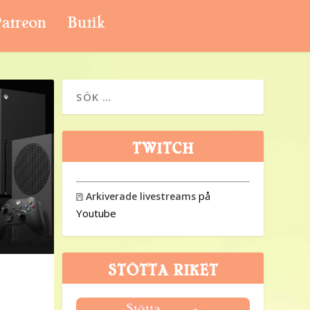
atreon
Butik
TWITCH
på
Arkiverade livestreams

Youtube
STÖTTA RIKET