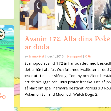
Avsnitt 172: Alla dina Po
är döda
av
Svampriket
|
dec 1, 2016
|
Svamppod
|
0
Svamppod avsnitt 172 är här och det med besked! E
det är här i alla fall. Och fullt med kvaliteter är det!
inser att Linus är skåning, Tommy och Glenn bes
att de ska ligga och Linus pratar franska. Och så pr
så klart om spel, närmare bestämt Picross 3D Rou
Pokémon Sun and Moon och Watch Dogs 2.
Go