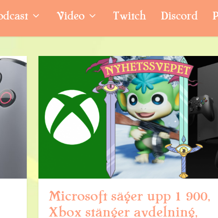
odcast
Video
Twitch
Discord
P
Microsoft säger upp 1 900,
Xbox stänger avdelning,