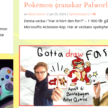
Pokémon granskar Palwor
av
Niklas Sintorn
|
jan 29, 2024
|
Nyhetssvepet
|
0
Denna vecka i ”Har ni hört den förr?” – 1 900 får gå
Microsofts Activision-köp. Här är veckans spelnyhe
kémon
Här