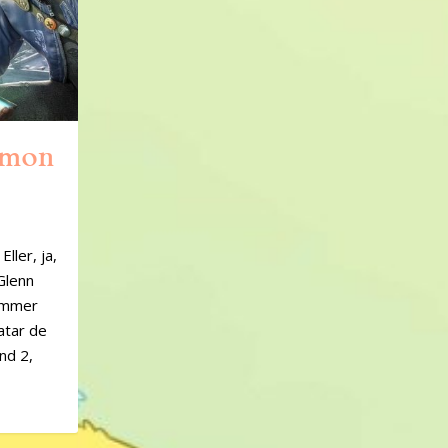
kémon
ller, ja,
 Glenn
tämmer
atar de
nd 2,