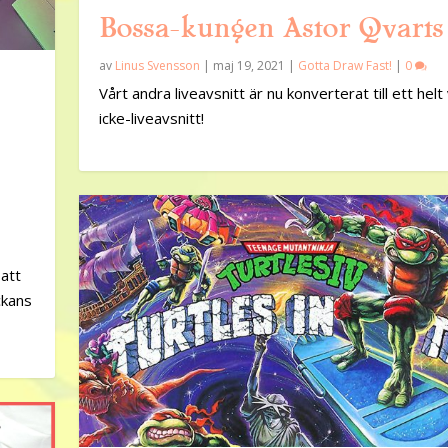
Bossa-kungen Astor Qvarts
av
Linus Svensson
|
maj 19, 2021
|
Gotta Draw Fast!
|
0
Vårt andra liveavsnitt är nu konverterat till ett helt 
icke-liveavsnitt!
 att
eckans