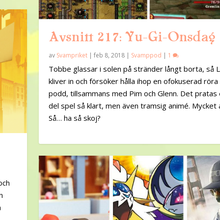
Avsnitt 217: Yu-Gi-Onsdag
av
Svampriket
|
feb 8, 2018
|
Svamppod
|
1
Tobbe glassar i solen på stränder långt borta, så L
kliver in och försöker hålla ihop en ofokuserad röra t
podd, tillsammans med Pim och Glenn. Det pratas 
del spel så klart, men även tramsig animé. Mycket 
Så… ha så skoj?
och
n
n