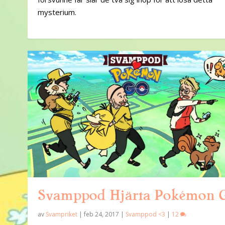
mysterium.
Svamppod Hjärta Pokémon 
av
Svampriket
|
feb 24, 2017
|
Svamppod <3
|
12