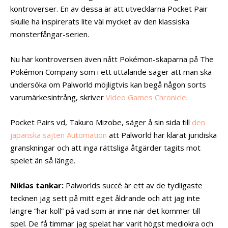
kontroverser. En av dessa är att utvecklarna Pocket Pair
skulle ha inspirerats lite väl mycket av den klassiska
monsterfångar-serien.
Nu har kontroversen även nått Pokémon-skaparna på The
Pokémon Company som i ett uttalande säger att man ska
undersöka om Palworld möjligtvis kan begå någon sorts
varumärkesintrång, skriver
Video Games Chronicle
.
Pocket Pairs vd, Takuro Mizobe, säger å sin sida till
den
japanska sajten Automation
att Palworld har klarat juridiska
granskningar och att inga rättsliga åtgärder tagits mot
spelet än så länge.
Niklas tankar:
Palworlds succé är ett av de tydligaste
tecknen jag sett på mitt eget åldrande och att jag inte
längre ”har koll” på vad som är inne när det kommer till
spel. De få timmar jag spelat har varit högst mediokra och