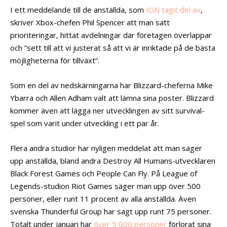
I ett meddelande till de anställda, som
IGN tagit del av
,
skriver Xbox-chefen Phil Spencer att man satt
prioriteringar, hittat avdelningar där företagen överlappar
och ”sett till att vi justerat så att vi är inriktade på de bästa
möjligheterna för tillväxt”.
Som en del av nedskärningarna har Blizzard-cheferna Mike
Ybarra och Allen Adham valt att lämna sina poster. Blizzard
kommer även att lägga ner utvecklingen av sitt survival-
spel som varit under utveckling i ett par år.
Flera andra studior har nyligen meddelat att man säger
upp anställda, bland andra Destroy All Humans-utvecklaren
Black Forest Games och People Can Fly. På League of
Legends-studion Riot Games säger man upp över 500
personer, eller runt 11 procent av alla anställda. Även
svenska Thunderful Group har sagt upp runt 75 personer.
Totalt under januari har
över 5 000 personer
förlorat sina