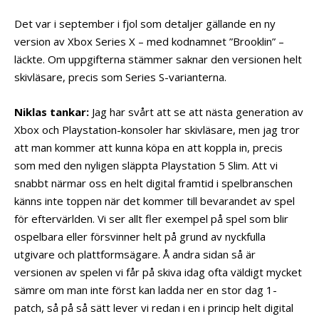
Det var i september i fjol som detaljer gällande en ny
version av Xbox Series X – med kodnamnet ”Brooklin” –
läckte. Om uppgifterna stämmer saknar den versionen helt
skivläsare, precis som Series S-varianterna.
Niklas tankar:
Jag har svårt att se att nästa generation av
Xbox och Playstation-konsoler har skivläsare, men jag tror
att man kommer att kunna köpa en att koppla in, precis
som med den nyligen släppta Playstation 5 Slim. Att vi
snabbt närmar oss en helt digital framtid i spelbranschen
känns inte toppen när det kommer till bevarandet av spel
för eftervärlden. Vi ser allt fler exempel på spel som blir
ospelbara eller försvinner helt på grund av nyckfulla
utgivare och plattformsägare. Å andra sidan så är
versionen av spelen vi får på skiva idag ofta väldigt mycket
sämre om man inte först kan ladda ner en stor dag 1-
patch, så på så sätt lever vi redan i en i princip helt digital