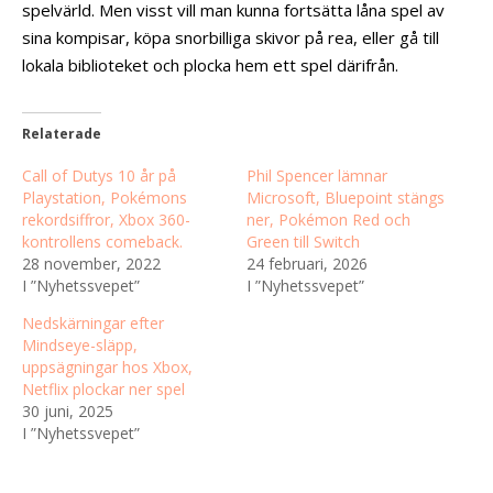
spelvärld. Men visst vill man kunna fortsätta låna spel av
sina kompisar, köpa snorbilliga skivor på rea, eller gå till
lokala biblioteket och plocka hem ett spel därifrån.
Relaterade
Call of Dutys 10 år på
Phil Spencer lämnar
Playstation, Pokémons
Microsoft, Bluepoint stängs
rekordsiffror, Xbox 360-
ner, Pokémon Red och
kontrollens comeback.
Green till Switch
28 november, 2022
24 februari, 2026
I ”Nyhetssvepet”
I ”Nyhetssvepet”
Nedskärningar efter
Mindseye-släpp,
uppsägningar hos Xbox,
Netflix plockar ner spel
30 juni, 2025
I ”Nyhetssvepet”