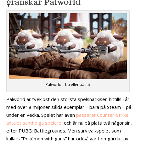
granskar Palworld
Palworld – bu eller bäää?
Palworld är tveklöst den största spelsnackisen hittills i år
med över 8 miljoner sålda exemplar – bara på Steam – på
under en vecka. Spelet har även
passerat Counter-Strike i
antalet samtidiga spelare
, och är nu på plats två någonsin,
efter PUBG: Battlegrounds. Men survival-spelet som
kallats ”Pokémon with guns” har också varit omgärdat av