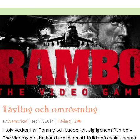
Tävling och omröstning
av
Svampriket
|
sep 17, 2014
|
Tävling
|
2
I tolv veckor har Tommy och Ludde lidit sig igenom Rambo –
The Videogame. Nu har du chansen att få lida på exakt samma