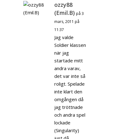
ozzy88
(Emil.B)
på 3
mars, 2011 på
11:37
Jag valde
Soldier klassen
när jag
startade mitt
andra varav,
det var inte så
roligt. Spelade
inte klart den
omgången då
jag tröttnade
och andra spel
lockade
(Singularity)
just då.