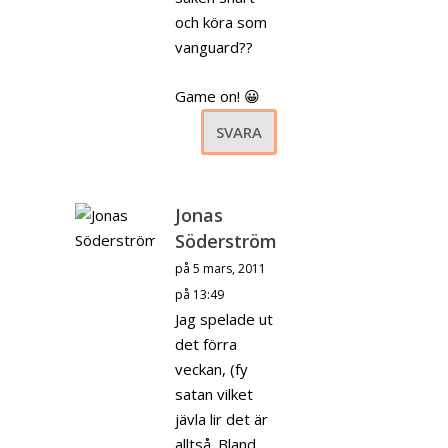
och köra som
vanguard??
Game on! 😀
SVARA
Jonas
Söderström
på 5 mars, 2011
på 13:49
Jag spelade ut
det förra
veckan, (fy
satan vilket
jävla lir det är
alltså. Bland