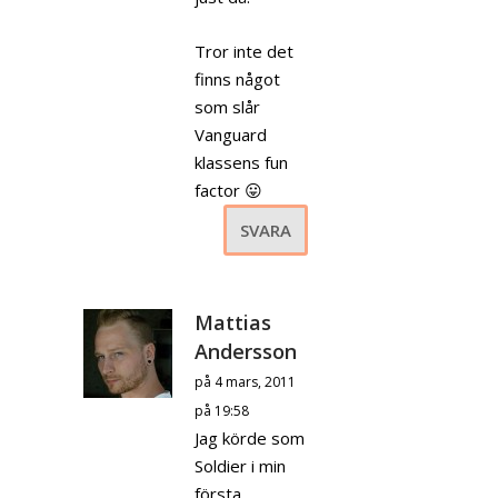
Tror inte det
finns något
som slår
Vanguard
klassens fun
factor 😛
SVARA
Mattias
Andersson
på 4 mars, 2011
på 19:58
Jag körde som
Soldier i min
första