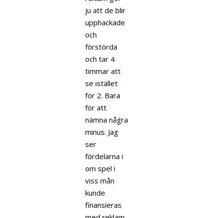
ju att de blir
upphackade
och
förstörda
och tar 4
timmar att
se istället
för 2. Bara
för att
nämna några
minus. Jag
ser
fördelarna i
om spel i
viss mån
kunde
finansieras
med reklam,