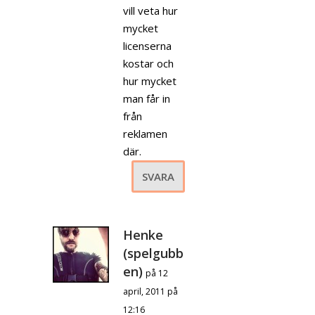
vill veta hur
mycket
licenserna
kostar och
hur mycket
man får in
från
reklamen
där.
SVARA
Henke
(spelgubb
en)
på 12
april, 2011 på
12:16