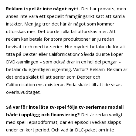
Reklam i spel är inte något nytt.
Det har provats, men
anses inte vara ett speciellt framgångsrikt sätt att samla
intäkter. Men jag tror det här är något som kommer
utforskas mer. Det borde i alla fall utforskas mer. Att
reklam kan betala för stora produktioner är ju redan
bevisat i och med tv-serier. Hur mycket betalar du för att
titta på Dexter eller Californication? Såvida du inte köper
DVD-samlingen – som också drar in en hel del pengar –
betalar du egentligen ingenting. Varför? Reklam. Reklam är
det enda skälet till att serier som Dexter och
Californication ens existerar. Enda skälet till att de visas
överhuvudtaget.
Så varför inte låta tv-spel följa tv-seriernas modell
både i upplägg och finansiering?
Det är redan vanligt
med spel i episodformat, där en episod i veckan släpps
under en kort period. Och vad är DLC-paket om inte