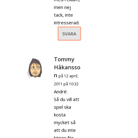
men nej
tack, inte
intresserad.
SVARA
Tommy
Håkansso
n
på 12 april,
2011 på 10:32
André:
Så du vill att
spel ska
kosta
mycket så
att du inte
köper för