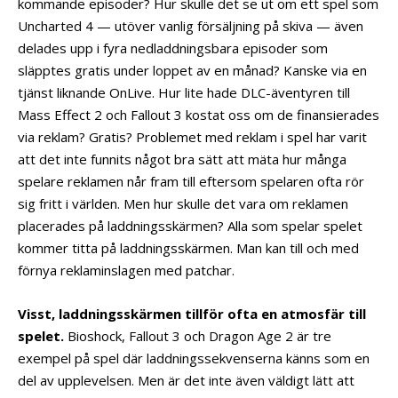
kommande episoder? Hur skulle det se ut om ett spel som
Uncharted 4 — utöver vanlig försäljning på skiva — även
delades upp i fyra nedladdningsbara episoder som
släpptes gratis under loppet av en månad? Kanske via en
tjänst liknande OnLive. Hur lite hade DLC-äventyren till
Mass Effect 2 och Fallout 3 kostat oss om de finansierades
via reklam? Gratis? Problemet med reklam i spel har varit
att det inte funnits något bra sätt att mäta hur många
spelare reklamen når fram till eftersom spelaren ofta rör
sig fritt i världen. Men hur skulle det vara om reklamen
placerades på laddningsskärmen? Alla som spelar spelet
kommer titta på laddningsskärmen. Man kan till och med
förnya reklaminslagen med patchar.
Visst, laddningsskärmen tillför ofta en atmosfär till
spelet.
Bioshock, Fallout 3 och Dragon Age 2 är tre
exempel på spel där laddningssekvenserna känns som en
del av upplevelsen. Men är det inte även väldigt lätt att