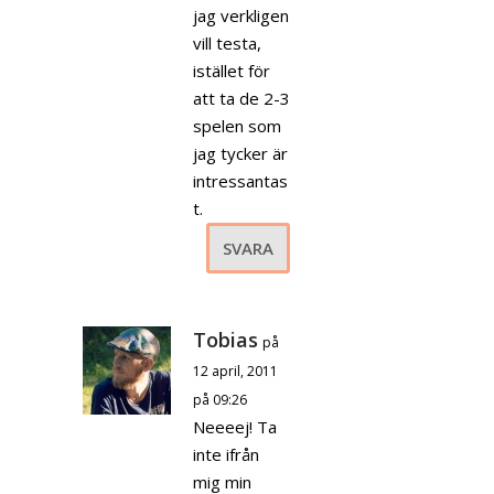
jag verkligen
vill testa,
istället för
att ta de 2-3
spelen som
jag tycker är
intressantas
t.
SVARA
Tobias
på
12 april, 2011
på 09:26
Neeeej! Ta
inte ifrån
mig min