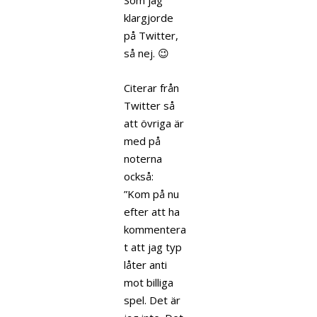
Som jag
klargjorde
på Twitter,
så nej. 😉
Citerar från
Twitter så
att övriga är
med på
noterna
också:
”Kom på nu
efter att ha
kommentera
t att jag typ
låter anti
mot billiga
spel. Det är