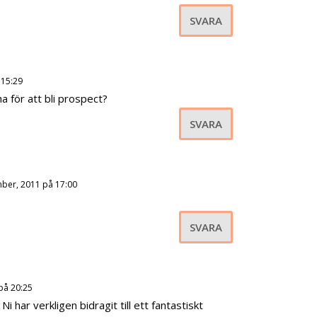
SVARA
 15:29
 för att bli prospect?
SVARA
ber, 2011 på 17:00
SVARA
på 20:25
i har verkligen bidragit till ett fantastiskt