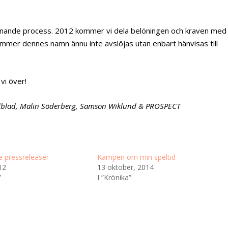
önande process. 2012 kommer vi dela belöningen och kraven med
kommer dennes namn ännu inte avslöjas utan enbart hänvisas till
 vi över!
dblad, Malin Söderberg, Samson Wiklund & PROSPECT
 pressreleaser
Kampen om min speltid
12
13 oktober, 2014
”
I ”Krönika”