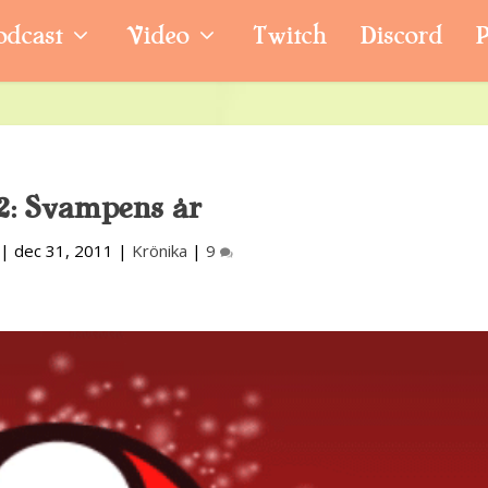
odcast
Video
Twitch
Discord
P
2: Svampens år
|
dec 31, 2011
|
Krönika
|
9