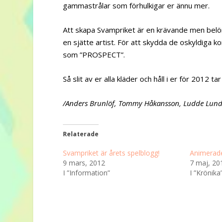
gammastrålar som förhulkigar er ännu mer.
Att skapa Svampriket är en krävande men bel
en sjätte artist. För att skydda de oskyldiga 
som ”PROSPECT”.
Så slit av er alla kläder och håll i er för 2012 tar
/Anders Brunlöf, Tommy Håkansson, Ludde Lun
Relaterade
Svampriket är årets spelblogg!
Animerade
9 mars, 2012
7 maj, 20
I ”Information”
I ”Krönika