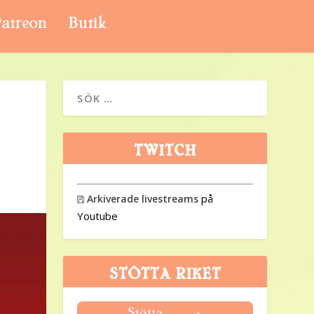
atreon
Butik
TWITCH
på
Arkiverade livestreams

Youtube
STÖTTA RIKET