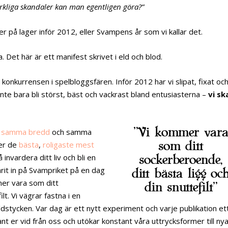
rkliga skandaler kan man egentligen göra?”
er på lager inför 2012, eller Svampens år som vi kallar det.
a. Det här är ett manifest skrivet i eld och blod.
 konkurrensen i spelbloggsfären. Inför 2012 har vi slipat, fixat oc
i inte bara bli störst, bäst och vackrast bland entusiasterna –
vi sk
”Vi kommer vara
,
samma bredd
och samma
som ditt
 er de
bästa
,
roligaste
mest
invardera ditt liv och bli en
sockerberoende,
rit in på Svampriket på en dag
ditt bästa ligg oc
er vara som ditt
din snuttefilt”
lt. Vi vägrar fastna i en
uldstycken. Var dag är ett nytt experiment och varje publikation et
vant er vid från oss och utökar konstant våra uttrycksformer till ny