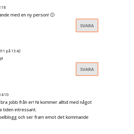
3:18
nande med en ny person! 🙂
SVARA
011 på 13:42
e!
SVARA
14:10
h bra jobb från er! Ni kommer alltid med något
a tiden intressant.
s spelblogg och ser fram emot det kommande