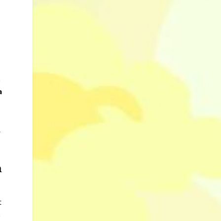
h
a
h
t
a