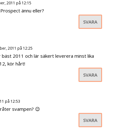
er, 2011 på 12:15
t Prospect ännu eller?
SVARA
er, 2011 på 12:25
 bäst 2011 och lär säkert leverera minst lika
012, kör hårt!
SVARA
11 på 12:53
gråter svampen? 😉
SVARA