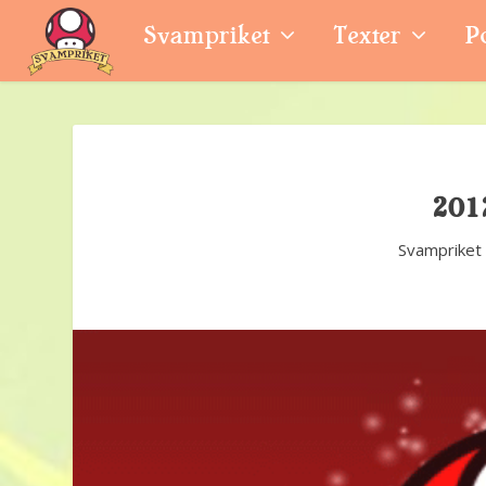
Svampriket
Texter
P
201
Svampriket