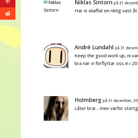
Niklas Sintorn
på 31 decemb
Har ni skaffat en riktig väst å
André Lundahl
på 31 decemb
Keep the good work up, ni var
bra när vi förflyttar oss in i 2
Holmberg
på 31 december, 20
Låter bra!… men varför stört