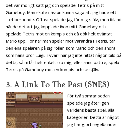
det var möjligt satt jag och spelade Tetris på mitt
Gameboy. Man skulle nästan kunna säga att jag hade ett
litet beroende. Oftast spelade jag för mig själv, men ibland
hände det att jag kopplade ihop mitt Gameboy och
spelade Tetris mot en kompis och då dök helt oväntat
Mario upp. För när man spelar mot varandra i Tetris, tar
den ena spelaren på sig rollen som Mario och den andra,
som hans bror Luigi. Tyvärr har jag inte hittat någon bild på
detta, så ni får helt enkelt tro mig, eller ännu bättre, spela
Tetris på Gameboy mot en kompis och se själva.
3. A Link To The Past (SNES)
För två somrar sedan
spelade jag åter igen
världens bästa spel, alla
kategorier. Detta är något
jag har gjort regelbundet