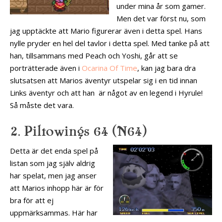
under mina år som gamer.
Men det var först nu, som
jag upptäckte att Mario figurerar även i detta spel. Hans
nylle pryder en hel del tavlor i detta spel. Med tanke på att
han, tillsammans med Peach och Yoshi, går att se
porträtterade även i
Ocarina Of Time
, kan jag bara dra
slutsatsen att Marios äventyr utspelar sig i en tid innan
Links äventyr och att han är något av en legend i Hyrule!
Så måste det vara.
2. Piltowings 64 (N64)
Detta är det enda spel på
listan som jag själv aldrig
har spelat, men jag anser
att Marios inhopp här är för
bra för att ej
uppmärksammas. Här har