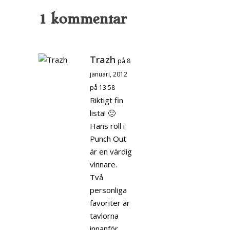
1 kommentar
Trazh
på 8
januari, 2012
på 13:58
Riktigt fin
lista! 🙂
Hans roll i
Punch Out
är en värdig
vinnare.
Två
personliga
favoriter är
tavlorna
innanför