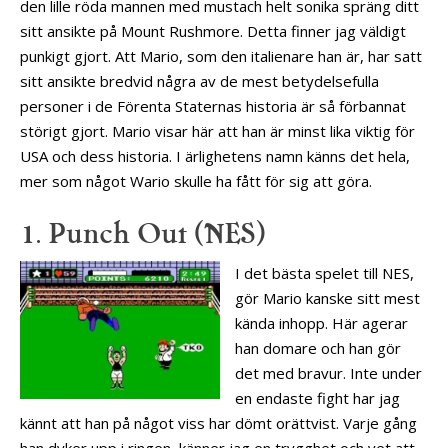
den lille röda mannen med mustach helt sonika spräng ditt
sitt ansikte på Mount Rushmore. Detta finner jag väldigt
punkigt gjort. Att Mario, som den italienare han är, har satt
sitt ansikte bredvid några av de mest betydelsefulla
personer i de Förenta Staternas historia är så förbannat
störigt gjort. Mario visar här att han är minst lika viktig för
USA och dess historia. I ärlighetens namn känns det hela,
mer som något Wario skulle ha fått för sig att göra.
1. Punch Out (NES)
I det bästa spelet till NES,
gör Mario kanske sitt mest
kända inhopp. Här agerar
han domare och han gör
det med bravur. Inte under
en endaste fight har jag
kännt att han på något viss har dömt orättvist. Varje gång
han dyker upp i ringen, känner jag en trygghet och vet att