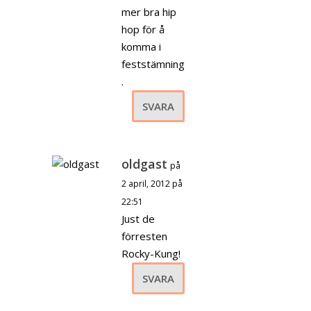
mer bra hip
hop för å
komma i
feststämning
.
SVARA
oldgast
på
2 april, 2012 på
22:51
Just de
förresten
Rocky-Kung!
SVARA