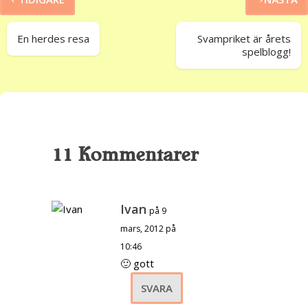
En herdes resa
Svampriket är årets
spelblogg!
11 Kommentarer
Ivan
på 9
mars, 2012 på
10:46
🙂 gott
SVARA