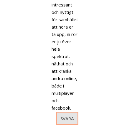
intressant
och nyttigt
för samhället
att höra er
ta upp, ni rör
er ju över
hela
spektrat.
näthat och
att kränka
andra online,
både i
multiplayer
och
facebook.
SVARA