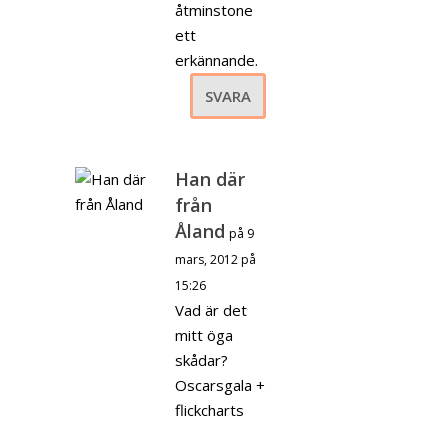
åtminstone
ett
erkännande.
SVARA
Han där
från
Åland
på 9
mars, 2012 på
15:26
Vad är det
mitt öga
skådar?
Oscarsgala +
flickcharts