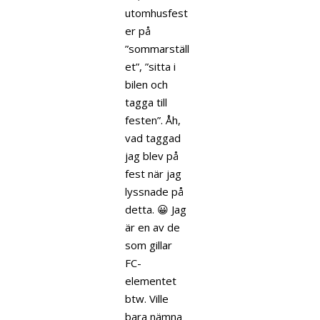
utomhusfest
er på
”sommarställ
et”, ”sitta i
bilen och
tagga till
festen”. Åh,
vad taggad
jag blev på
fest när jag
lyssnade på
detta. 😀 Jag
är en av de
som gillar
FC-
elementet
btw. Ville
bara nämna