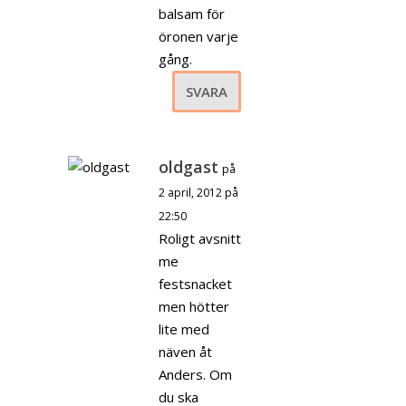
balsam för
öronen varje
gång.
SVARA
oldgast
på
2 april, 2012 på
22:50
Roligt avsnitt
me
festsnacket
men hötter
lite med
näven åt
Anders. Om
du ska