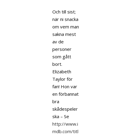
Och till sist;
när ni snacka
om vem man
sakna mest
av de
personer
som gått
bort.
Elizabeth
Taylor för
fan! Hon var
en förbannat
bra
skådespeler
ska – Se
http://www.i
mdb.com/titl