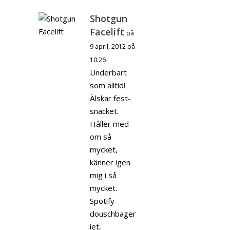
Shotgun
Facelift
på
9 april, 2012 på
10:26
Underbart
som alltid!
Älskar fest-
snacket.
Håller med
om så
mycket,
känner igen
mig i så
mycket.
Spotify-
douschbager
iet,