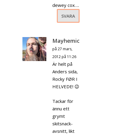
dewey cox….
SVARA
Mayhemic
på 27 mars,
2012 på 11:26
Är helt på
Anders sida,
Rocky FØR I
HELVEDE! 😉
Tackar för
ännu ett
grymt
skitsnack-
avsnitt, likt