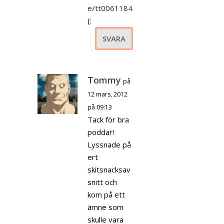
e/tt0061184
(:
SVARA
Tommy
på
12 mars, 2012
på 09:13
Tack för bra
poddar!
Lyssnade på
ert
skitsnacksav
snitt och
kom på ett
ämne som
skulle vara