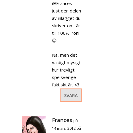
@Frances –
Just den delen
av inlägget du
skriver om, är
till 100% ironi
😉
Nä, men det
väldigt mysigt
hur trevligt
spelsverige
faktiskt är. <3
SVARA
Frances
på
14 mars, 2012 på