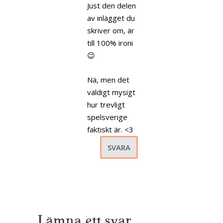
Just den delen
av inlägget du
skriver om, är
till 100% ironi
😉
Nä, men det
väldigt mysigt
hur trevligt
spelsverige
faktiskt är. <3
SVARA
Lämna ett svar