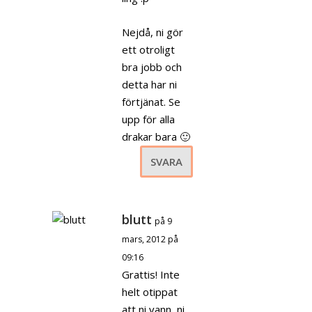
Nejdå, ni gör
ett otroligt
bra jobb och
detta har ni
förtjänat. Se
upp för alla
drakar bara 🙂
SVARA
blutt
på 9
mars, 2012 på
09:16
Grattis! Inte
helt otippat
att ni vann, ni