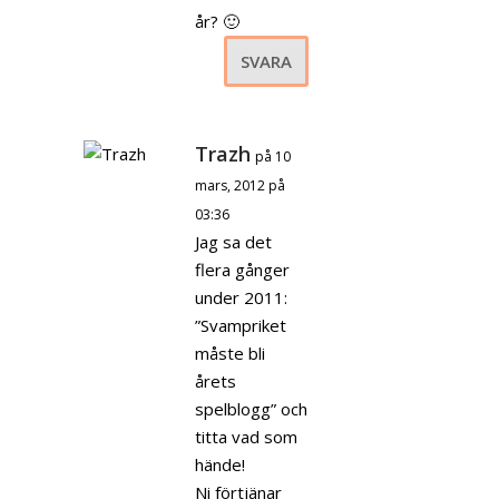
år? 🙂
SVARA
Trazh
på 10
mars, 2012 på
03:36
Jag sa det
flera gånger
under 2011:
”Svampriket
måste bli
årets
spelblogg” och
titta vad som
hände!
Ni förtjänar