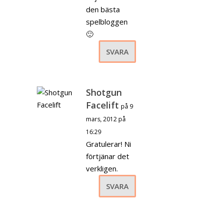
den bästa
spelbloggen
🙂
SVARA
Shotgun
Facelift
på 9
mars, 2012 på
16:29
Gratulerar! Ni
förtjänar det
verkligen.
SVARA