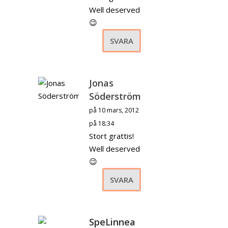
Well deserved
😉
SVARA
Jonas
Söderström
på 10 mars, 2012
på 18:34
Stort grattis!
Well deserved
😉
SVARA
SpeLinnea