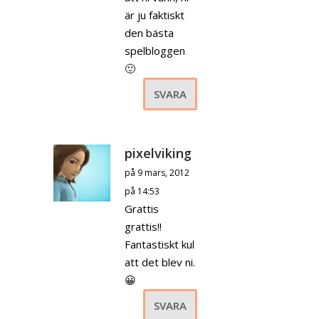
är ju faktiskt
den bästa
spelbloggen
🙂
SVARA
pixelviking
på 9 mars, 2012
på 14:53
Grattis
grattis!!
Fantastiskt kul
att det blev ni.
😀
SVARA