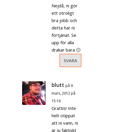
Nejdå, ni gör
ett otroligt
bra jobb och
detta har ni
förtjänat. Se
upp för alla
drakar bara 🙂
SVARA
blutt
på 9
mars, 2012 på
15:16
Grattis! Inte
helt otippat
att ni vann, ni
är ju faktiskt