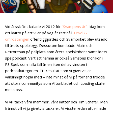
Vid årsskiftet kallade vi 2012 för
”Svampens år”
. Idag kom
ett kvitto på att vi är på väg åt rätt håll.
Level7-
omröstningen
offentliggjordes och Svampriket blev utsedd
till årets spelblogg. Dessutom kom både Malin och
Retroresan på pallplats som årets spelskribent samt årets
spelpodcast. Värt att nämna är också Samsons krönikor i
P3 Spel, som i alla fall är en liten del av vinsten i
podcastkategorien. Ett resultat som vi givetvis är
vansinnigt nöjda med – inte minst då vi på förhand trodde
att stora communitys som Aftonbladet och Loading skulle
mosa oss.
Vi vill tacka våra mammor, våra katter och Tim Schafer. Men
främst vill vi ju givetvis tacka er. Vi visste redan att vi hade