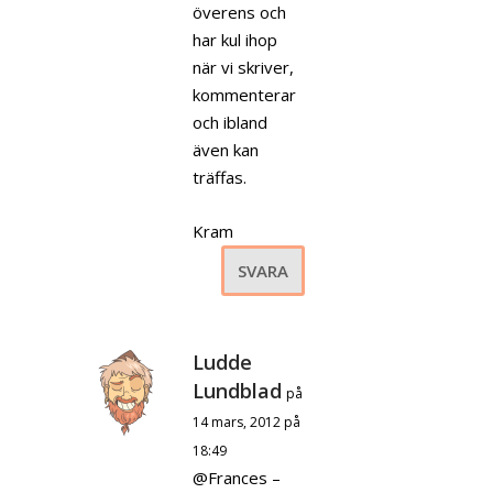
överens och
har kul ihop
när vi skriver,
kommenterar
och ibland
även kan
träffas.
Kram
SVARA
Ludde
Lundblad
på
14 mars, 2012 på
18:49
@Frances –