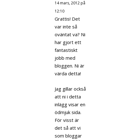
14 mars, 2012 på
12:10
Grattis! Det
var inte så
oväntat va? Ni
har gjort ett
fantastiskt
jobb med
bloggen. Ni är
värda detta!
Jag gillar också
att ni i detta
inlägg visar en
ödmjuk sida.
För visst är
det så att vi
som bloggar