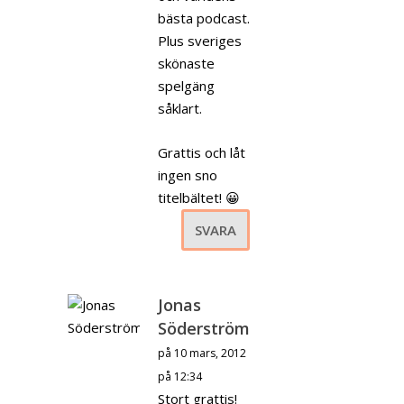
bästa podcast.
Plus sveriges
skönaste
spelgäng
såklart.
Grattis och låt
ingen sno
titelbältet! 😀
SVARA
Jonas
Söderström
på 10 mars, 2012
på 12:34
Stort grattis!