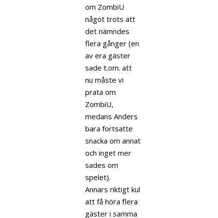
om ZombiU
något trots att
det nämndes
flera gånger (en
av era gäster
sade t.om. att
nu måste vi
prata om
ZombiU,
medans Anders
bara fortsatte
snacka om annat
och inget mer
sades om
spelet).
Annars riktigt kul
att få höra flera
gäster i samma