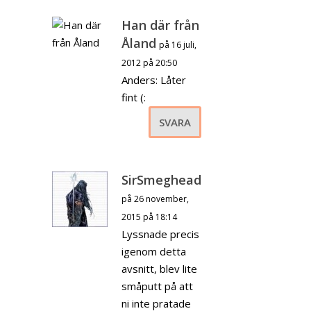
Han där från
Åland
på 16 juli,
2012 på 20:50
Anders: Låter
fint (:
SVARA
SirSmeghead
på 26 november,
2015 på 18:14
Lyssnade precis
igenom detta
avsnitt, blev lite
småputt på att
ni inte pratade