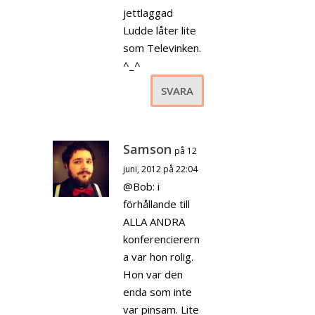
jettlaggad
Ludde låter lite
som Televinken.
^_^
SVARA
Samson
på 12
juni, 2012 på 22:04
@Bob: i
förhållande till
ALLA ANDRA
konferencierern
a var hon rolig.
Hon var den
enda som inte
var pinsam. Lite