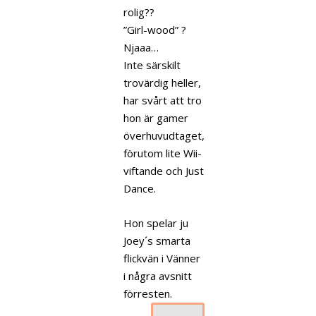
rolig??
”Girl-wood” ?
Njaaa…
Inte särskilt
trovärdig heller,
har svårt att tro
hon är gamer
överhuvudtaget,
förutom lite Wii-
viftande och Just
Dance.
Hon spelar ju
Joey´s smarta
flickvän i Vänner
i några avsnitt
förresten.