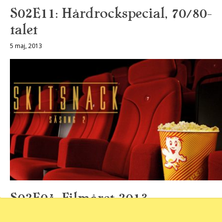
S02E11: Hårdrockspecial, 70/80-
talet
5 maj, 2013
S02E04: Filmåret 2013
17 mars, 2013