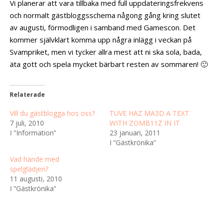
Vi planerar att vara tillbaka med full uppdateringsfrekvens
och normalt gästbloggsschema någong gång kring slutet
av augusti, förmodligen i samband med Gamescon. Det
kommer självklart komma upp några inlägg i veckan på
Svampriket, men vi tycker allra mest att ni ska sola, bada,
äta gott och spela mycket bärbart resten av sommaren! 🙂
Relaterade
Vill du gästblogga hos oss?
TUVE HAZ MA3D A TEXT
7 juli, 2010
WITH ZOMB11Z IN IT
I ”Information”
23 januari, 2011
I ”Gästkrönika”
Vad hände med
spelglädjen?
11 augusti, 2010
I ”Gästkrönika”