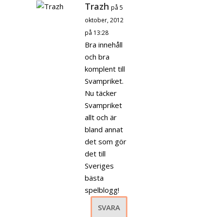
Trazh
på 5
oktober, 2012
på 13:28
Bra innehåll
och bra
komplent till
Svampriket.
Nu täcker
Svampriket
allt och är
bland annat
det som gör
det till
Sveriges
bästa
spelblogg!
SVARA