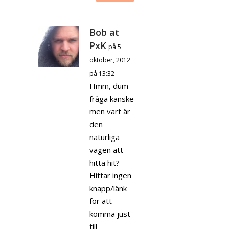
Bob at
PxK
på 5
oktober, 2012
på 13:32
Hmm, dum
fråga kanske
men vart är
den
naturliga
vägen att
hitta hit?
Hittar ingen
knapp/länk
för att
komma just
till