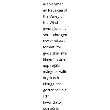
alla volymer
av Nausicaä of
the Valley of
the Wind
(nyutgåvan av
serietidningen
tryckt på A4-
format, för
guds skull inte
filmen), ställer
upp rejäla
mängder valfri
dryck och
tilltugg och
gottar ner dig
i din
favoritfåtölj
och börjar