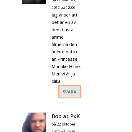
2012 på 12:06
Jag anser att
det är en av
dem bästa
anime
filmerna den
är inte bättre
än Princesse
Monoke Hime.
Men vi är ju
olika.
SVARA
Bob at PxK
på 22 oktober,
2012 på 12:48