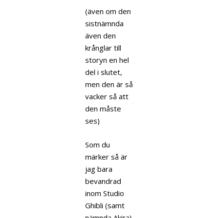
(även om den
sistnämnda
även den
krånglar till
storyn en hel
del i slutet,
men den är så
vacker så att
den måste
ses)
Som du
märker så är
jag bara
bevandrad
inom Studio
Ghibli (samt
nämnda Akira)