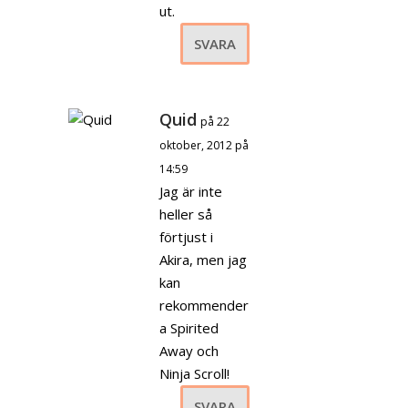
ut.
SVARA
Quid
på 22
oktober, 2012 på
14:59
Jag är inte
heller så
förtjust i
Akira, men jag
kan
rekommender
a Spirited
Away och
Ninja Scroll!
SVARA