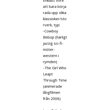
Enklast vore
att bara börja
rada upp olika
klassisker/sto
rverk, typ:
-Cowboy
Bebop (härligt
jazzig sci-fi-
möter-
western i
rymden)
-The Girl Who
Leapt
Through Time
(animerade
långfilmen
från 2006)