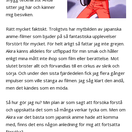
sitter jag här och känner
mig besviken.
Rätt mycket faktiskt. Troligtvis har mytbilden av japanska
anime-filmer som bjuder på så fantastiska upplevelser
förstört för mycket. För helt ärligt så fattar jag inte grejen.
Akira känns alldeles för utflippad för min smak och håller
enligt mina mått inte ihop som film eller berättelse. Mot
slutet brister allt och förvandlas till en cirkus av skrik och
sörja. Och under den sista fjärdedelen fick jag flera gånger
impulser som ville stänga av filmen. Jag såg klart den ändå,
men det kändes som en möda.
Så hur gör jag nu? Min plan är som sagt att försöka förstå
och uppskatta det som så många verkar tycka om. Men om
Akira var det bästa som japansk anime hade att komma
med, finns det ens någon anledning för mig att fortsätta
försöka?