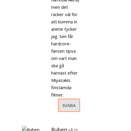
men det
räcker väl för
att komma in
anime tycker
jag. Sen får
hardcore-
fansen tipsa
om vart man
ska gå
härnäst efter
Miyazakis
finstämda
filmer.
SVARA
Ruben
på 22