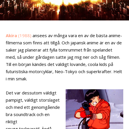
Akira
(1988)
ansees av många vara en av de bästa anime-
filmerna som finns att tillgå. Och japansk anime är en av de
saker jag planerar att fylla tomrummet från spelandet
med, så under gårdagen satte jag mig ner och såg filmen.
Till en början kändes det väldigt lovande, coola kids på
futuristiska motorcyklar, Neo-Tokyo och superkrafter. Helt
i min smak.
Det var dessutom väldigt
pampigt, väldigt storslaget
och med ett genomgående
bra soundtrack och en
riktigt
snygg tecknarstil. Ändå