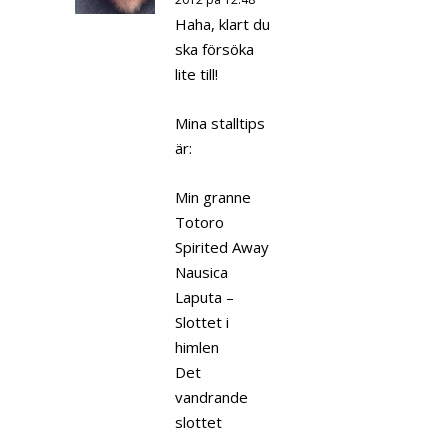
Haha, klart du
ska försöka
lite till!
Mina stalltips
är:
Min granne
Totoro
Spirited Away
Nausica
Laputa –
Slottet i
himlen
Det
vandrande
slottet