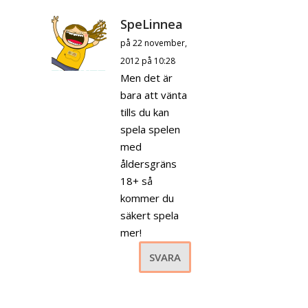
SpeLinnea
på 22 november,
2012 på 10:28
Men det är
bara att vänta
tills du kan
spela spelen
med
åldersgräns
18+ så
kommer du
säkert spela
mer!
SVARA