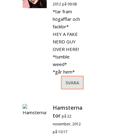
2012 på 09:08
*tar fram
högafflar och
facklor*
HEY A FAKE
NERD GUY
OVER HERE!
*tumble
weed*
*går hem*
SVARA
Hamsterna
tor
på 22
november, 2012
på 10:17