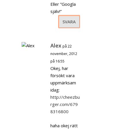
Eller ”Googla
själv!”
SVARA
Alex
på 22
november, 2012
på 16:55
Okej, har
försökt vara
uppmärksam
idag:
http://cheezbu
rger.com/679
8316800
haha okej rätt