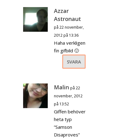
Azzar
Astronaut
på 22 november,
2012 på 13:36
Haha verkligen
fin gifbild 🙂
SVARA
Malin
på 22
november, 2012
på 13:52
Giffen behöver
heta typ
”Samson
Disaproves”