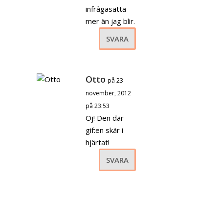
infrågasatta
mer än jag blir.
SVARA
Otto
på 23
november, 2012
på 23:53
Oj! Den där
gif:en skär i
hjärtat!
SVARA