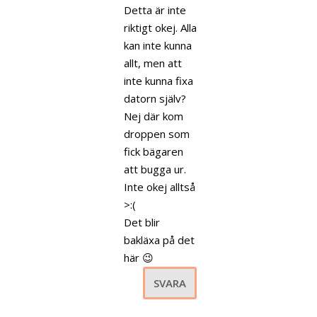
Detta är inte
riktigt okej. Alla
kan inte kunna
allt, men att
inte kunna fixa
datorn själv?
Nej där kom
droppen som
fick bägaren
att bugga ur.
Inte okej alltså
>:(
Det blir
bakläxa på det
här 😉
SVARA