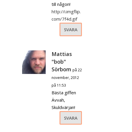
till någon!
http://i.imgflip.
com/7f4d.gif
SVARA
Mattias
"bob"
Sörbom
på 22
november, 2012
på 11:53
Bästa giffen
Ävvah,
Skuldvärjan!
SVARA