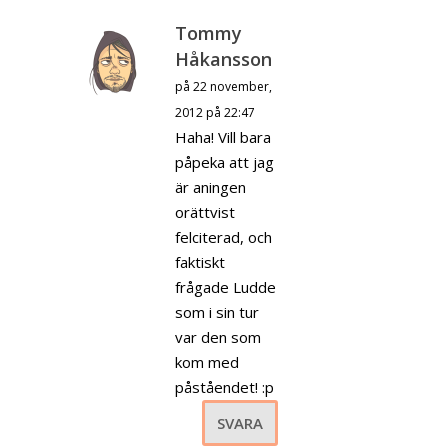
Tommy
Håkansson
på 22 november,
2012 på 22:47
Haha! Vill bara
påpeka att jag
är aningen
orättvist
felciterad, och
faktiskt
frågade Ludde
som i sin tur
var den som
kom med
påståendet! :p
SVARA