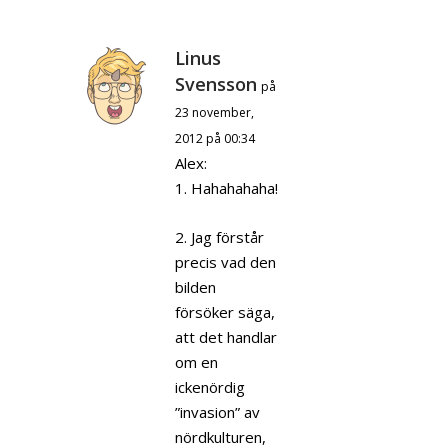
Linus
Svensson
på
23 november,
2012 på 00:34
Alex:
1. Hahahahaha!
2. Jag förstår
precis vad den
bilden
försöker säga,
att det handlar
om en
ickenördig
”invasion” av
nördkulturen,