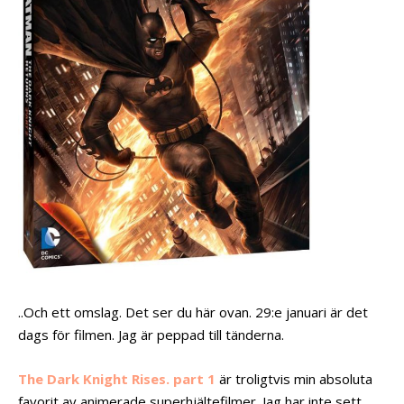
..Och ett omslag. Det ser du här ovan. 29:e januari är det
dags för filmen. Jag är peppad till tänderna.
The Dark Knight Rises. part 1
är troligtvis min absoluta
favorit av animerade superhjältefilmer. Jag har inte sett