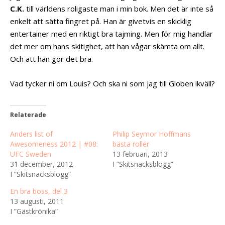
C.K.
till världens roligaste man i min bok. Men det är inte så
enkelt att sätta fingret på. Han är givetvis en skicklig
entertainer med en riktigt bra tajming. Men för mig handlar
det mer om hans skitighet, att han vågar skämta om allt.
Och att han gör det bra.
Vad tycker ni om Louis? Och ska ni som jag till Globen ikväll?
Relaterade
Anders list of
Philip Seymor Hoffmans
Awesomeness 2012 | #08:
bästa roller
UFC Sweden
13 februari, 2013
31 december, 2012
I ”Skitsnacksblogg”
I ”Skitsnacksblogg”
En bra boss, del 3
13 augusti, 2011
I ”Gästkrönika”