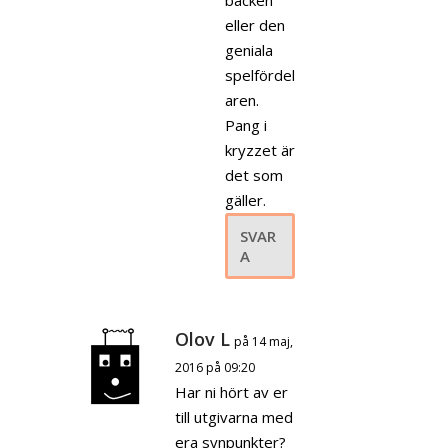
eller den
geniala
spelfördel
aren.
Pang i
kryzzet är
det som
gäller.
SVAR
A
Olov L
på 14 maj,
2016 på 09:20
Har ni hört av er
till utgivarna med
era synpunkter?