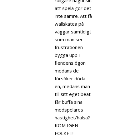
roligare någonsin
att spela gör det
inte sämre. Att få
wallskatea på
väggar samtidigt
som man ser
frustrationen
bygga upp i
fiendens ögon
medans de
försöker döda
en, medans man
till sitt eget beat
får buffa sina
medspelares
hastighet/hälsa?
KOM IGEN
FOLKET!