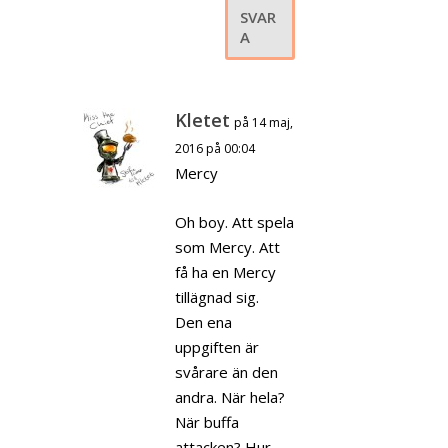
SVAR
A
Kletet
på 14 maj,
2016 på 00:04
Mercy
Oh boy. Att spela
som Mercy. Att
få ha en Mercy
tillägnad sig.
Den ena
uppgiften är
svårare än den
andra. När hela?
När buffa
attacken? Hur