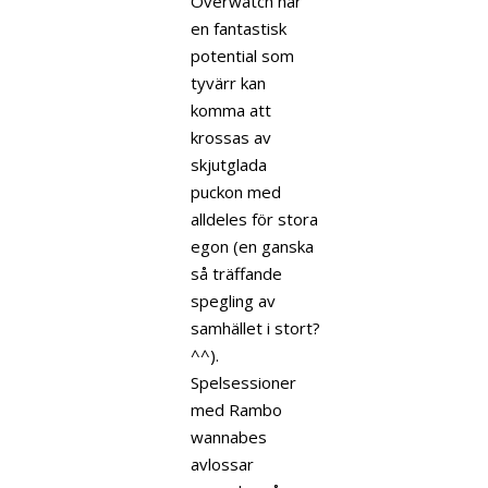
Overwatch har
en fantastisk
potential som
tyvärr kan
komma att
krossas av
skjutglada
puckon med
alldeles för stora
egon (en ganska
så träffande
spegling av
samhället i stort?
^^).
Spelsessioner
med Rambo
wannabes
avlossar