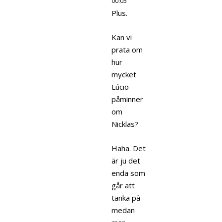
00:05
Plus.
Kan vi
prata om
hur
mycket
Lúcio
påminner
om
Nicklas?
Haha. Det
är ju det
enda som
går att
tänka på
medan