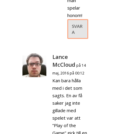
man
spelar
honom!
SVAR
A
Lance
McCloud
på 14
maj, 2016 på 00:12
Kan bara hålla
med i det som
sagts. En av få
saker jag inte
gillade med
spelet var att
”Play of the
Game” gick till en