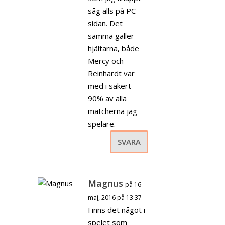
såg alls på PC-
sidan. Det
samma gäller
hjältarna, både
Mercy och
Reinhardt var
med i säkert
90% av alla
matcherna jag
spelare.
SVARA
Magnus
på 16
maj, 2016 på 13:37
Finns det något i
spelet som