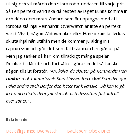
till sig och vill mörda den stora robotriddaren till varje pris.
Så i en perfekt värld ska då resten av laget kunna komma in
och döda dem motståndare som är upptagna med att
försöka slå ihjäl Reinhardt. Overwatch är inte en perfekt
värld. Visst, någon Widowmaker eller Hanzo kanske lyckas
skjuta ihjäl nån utifrån men de kommer ju aldrig in i
capturezon och gör det som faktiskt matchen går ut på.
Men jag tänker så här, om tillräckligt många spelar
Reinhardt där ute och fortsätter göra sin del så kanske
någon tillslut förstår.
“Ah, kolla, de skjuter på Reinhardt! Han
tankar
motståndarlaget! Som klassen tank
ska!
Som den gör
i alla andra spel! Därför den heter tank kanske? Då kan vi gå
in nu och döda dem ganska lätt och dessutom få kontroll
över zonen!”.
Relaterade
Det dåliga med Overwatch
Battleborn (Xbox One)