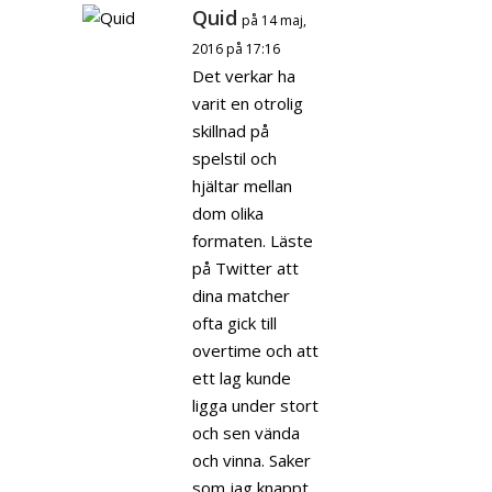
Quid
på 14 maj,
2016 på 17:16
Det verkar ha
varit en otrolig
skillnad på
spelstil och
hjältar mellan
dom olika
formaten. Läste
på Twitter att
dina matcher
ofta gick till
overtime och att
ett lag kunde
ligga under stort
och sen vända
och vinna. Saker
som jag knappt