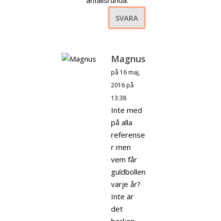
SVARA
Magnus
på 16 maj,
2016 på
13:38
Inte med
på alla
referense
r men
vem får
guldbollen
varje år?
Inte är
det
backen