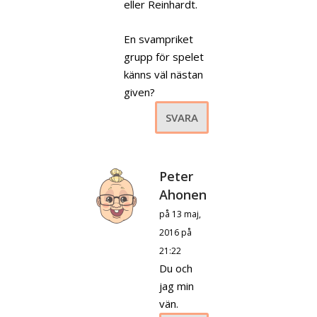
eller Reinhardt.
En svampriket
grupp för spelet
känns väl nästan
given?
SVARA
Peter
Ahonen
på 13 maj,
2016 på
21:22
Du och
jag min
vän.