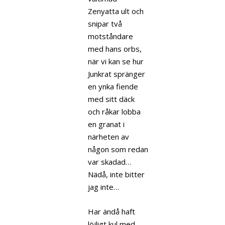
Zenyatta ult och
snipar två
motståndare
med hans orbs,
när vi kan se hur
Junkrat spränger
en ynka fiende
med sitt däck
och råkar lobba
en granat i
närheten av
någon som redan
var skadad…
Nädå, inte bitter
jag inte…
Har ändå haft
löjligt kul med