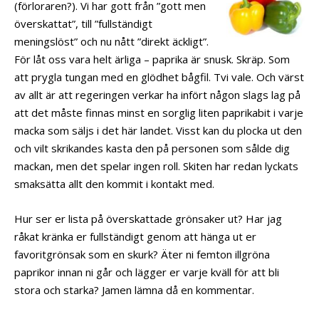
(förloraren?). Vi har gott från ”gott men
överskattat”, till ”fullständigt
meningslöst” och nu nått ”direkt äckligt”.
För låt oss vara helt ärliga – paprika är snusk. Skräp. Som
att prygla tungan med en glödhet bågfil. Tvi vale. Och värst
av allt är att regeringen verkar ha infört någon slags lag på
att det måste finnas minst en sorglig liten paprikabit i varje
macka som säljs i det här landet. Visst kan du plocka ut den
och vilt skrikandes kasta den på personen som sålde dig
mackan, men det spelar ingen roll. Skiten har redan lyckats
smaksätta allt den kommit i kontakt med.
Hur ser er lista på överskattade grönsaker ut? Har jag
råkat kränka er fullständigt genom att hänga ut er
favoritgrönsak som en skurk? Äter ni femton illgröna
paprikor innan ni går och lägger er varje kväll för att bli
stora och starka? Jamen lämna då en kommentar.