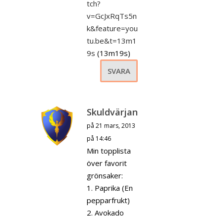
tch?
v=GcJxRqTs5n
k&feature=you
tu.be&t=13m1
9s
(13m19s)
SVARA
Skuldvärjan
på 21 mars, 2013
på 14:46
Min topplista
över favorit
grönsaker:
1. Paprika (En
pepparfrukt)
2. Avokado