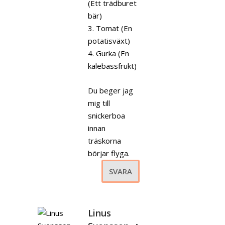
(Ett trädburet
bär)
3. Tomat (En
potatisväxt)
4. Gurka (En
kalebassfrukt)
Du beger jag
mig till
snickerboa
innan
träskorna
börjar flyga.
SVARA
Linus