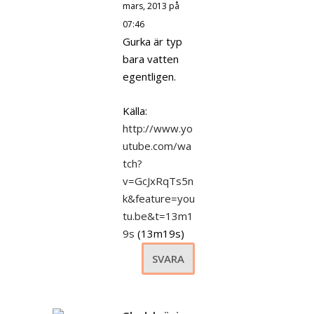
mars, 2013 på
07:46
Gurka är typ
bara vatten
egentligen.
Källa:
http://www.yo
utube.com/wa
tch?
v=GcJxRqTs5n
k&feature=you
tu.be&t=13m1
9s
(13m19s)
SVARA