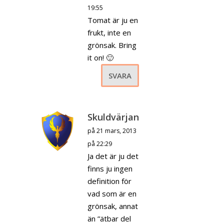
19:55
Tomat är ju en
frukt, inte en
grönsak. Bring
it on! 🙂
SVARA
Skuldvärjan
på 21 mars, 2013
på 22:29
Ja det är ju det
finns ju ingen
definition för
vad som är en
grönsak, annat
än ”ätbar del