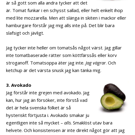
är så gott som alla andra tycker att det
är. Tomat funkar i en schysst sallad, eller helt enkelt ihop
med lite mozzarella. Men att slänga in skiten i mackor eller
hamburgare förstår jag mig alls inte på. Det blir bara
slafsigt och jävligt.
Jag tycker inte heller om tomatsås något värst. Jag gillar
inte tomatbaserade rätter som köttfärssås eller korv
stroganoff. Tomatsoppa äter jag inte.
Jag vägrar
. Och
ketchup är det värsta snusk jag kan tänka mig.
3. Avokado
Jag förstår inte grejen med avokado. Jag
kan, hur jag än försöker, inte förstå vad
det är hela svenska folket är så
hysteriskt förtjusta i. Avokado smakar ju
egentligen inte så mycket –
alls
. Smaklöst utav bara
helvete. Och konsistensen är inte direkt något gör att jag