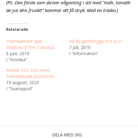
(PS. Den förste som skriver någonting i stil med ”mäh, tomath
äe jue ähn fruokt!” kommer att få stryk. Med en träsko.)
Relaterade
Överskattade spel –
Vill du gästblogga hos oss?
Shadow of the Colossus
7 juli, 2010
6 juni, 2010
I ”Information”
I ”Krönika”
Avsnitt 333: Den mest
överskattade positionen
19 augusti, 2020
I ”Svamppod”
DELA MED SIG: