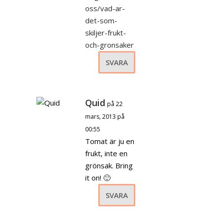
oss/vad-ar-
det-som-
skiljer-frukt-
och-gronsaker
SVARA
Quid
på 22
mars, 2013 på
00:55
Tomat är ju en
frukt, inte en
grönsak. Bring
it on! 🙂
SVARA