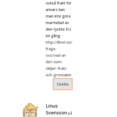
också frukt för
annars kan
man inte göra
marmelad av
den tyckte EU
en gång:
http://illvet.se/
fraga-
oss/vad-ar-
det-som-
skiljer-frukt-
och-gronsaker
SVARA
Linus
Svensson
på