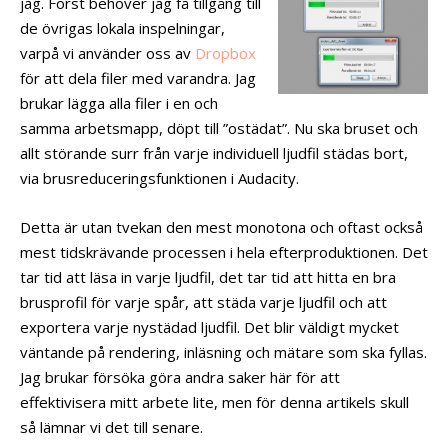
jag. Först behöver jag få tillgång till
de övrigas lokala inspelningar,
varpå vi använder oss av
Dropbox
för att dela filer med varandra. Jag
brukar lägga alla filer i en och
samma arbetsmapp, döpt till ”ostädat”. Nu ska bruset och
allt störande surr från varje individuell ljudfil städas bort,
via brusreduceringsfunktionen i Audacity.
Detta är utan tvekan den mest monotona och oftast också
mest tidskrävande processen i hela efterproduktionen. Det
tar tid att läsa in varje ljudfil, det tar tid att hitta en bra
brusprofil för varje spår, att städa varje ljudfil och att
exportera varje nystädad ljudfil. Det blir väldigt mycket
väntande på rendering, inläsning och mätare som ska fyllas.
Jag brukar försöka göra andra saker här för att
effektivisera mitt arbete lite, men för denna artikels skull
så lämnar vi det till senare.