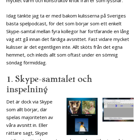
mycket varm och konstruktiv kritik från er som lyssnar.
Idag tänkte jag ta er med bakom kulisserna på Sveriges
bästa spelpodcast, för det som börjar som ett enkelt
Skype-samtal mellan fyra kollegor har fortfarande en lång
väg att gå innan det färdiga avsnittet. Fast vidare mycket
kulisser är det egentligen inte. Allt sköts från det egna
hemmet, och inleds allt som oftast under en sömnig
söndag förmiddag.
1. Skype-samtalet och
inspelning
Det är dock via Skype
som allt börjar, där
spelas majoriteten av
våra avsnitt in. Eller
rättare sagt, Skype