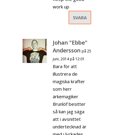
work up
SVARA
Johan "Ebbe"
Andersson
på 25
juni, 2014 på 12:01
Bara för att
illustrera de
magiska krafter
som herr
ärkemagiker
Brunlöf besitter
så kan jag säga
att i avsnittet
undertecknad är
med i lyckades