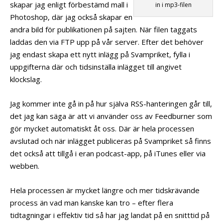
skapar jag enligt förbestämd mall i
in i mp3-filen
Photoshop, där jag också skapar en
andra bild för publikationen på sajten. När filen taggats
laddas den via FTP upp på vår server. Efter det behöver
jag endast skapa ett nytt inlägg på Svampriket, fylla i
uppgifterna där och tidsinställa inlägget till angivet
klockslag.
Jag kommer inte gå in på hur själva RSS-hanteringen går till,
det jag kan säga är att vi använder oss av Feedburner som
gör mycket automatiskt åt oss. Där är hela processen
avslutad och när inlägget publiceras på Svampriket så finns
det också att tillgå i eran podcast-app, på iTunes eller via
webben.
Hela processen är mycket längre och mer tidskrävande
process än vad man kanske kan tro – efter flera
tidtagningar i effektiv tid så har jag landat på en snitttid på