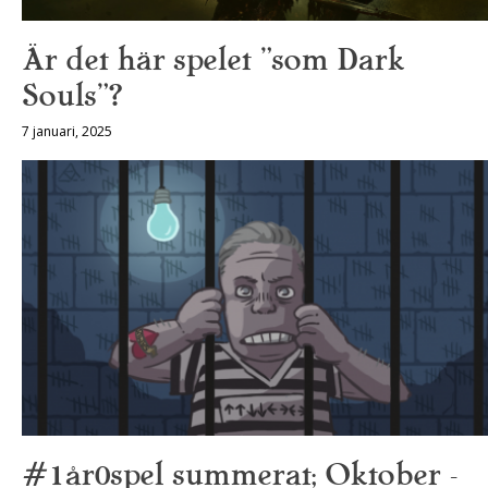
Är det här spelet ”som Dark
Souls”?
7 januari, 2025
#1år0spel summerat; Oktober –