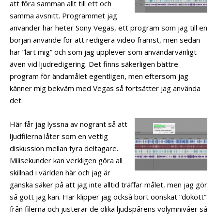
att föra samman allt till ett och
samma avsnitt. Programmet jag
använder här heter Sony Vegas, ett program som jag till en
början använde för att redigera video främst, men sedan
har ”lärt mig” och som jag upplever som användarvänligt
även vid ljudredigering. Det finns säkerligen bättre
program för ändamålet egentligen, men eftersom jag
känner mig bekväm med Vegas så fortsätter jag använda
det.
Här får jag lyssna av nogrant så att
ljudfilerna låter som en vettig
diskussion mellan fyra deltagare.
Milisekunder kan verkligen göra all
skillnad i världen här och jag är
ganska säker på att jag inte alltid träffar målet, men jag gör
så gott jag kan. Här klipper jag också bort oönskat ”dökött”
från filerna och justerar de olika ljudspårens volymnivåer så