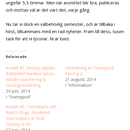
ungefär 5,5 timmar. Men när avsnittet blir bra, publiceras
och mottas väl är det värt det, varje gång.
Nu tar vi dock en välbehövlig semester, och är tillbaka i
höst, tillsammans med en rad nyheter. Fram till dess, tusen
tack för att ni lyssnar. Ni är bäst.
Relaterade
Avsnitt 81: Destiny-alphan,
Utvärdering av Svamppod,
Battlefield Hardline-betan,
Säsong 2
halvårs-summering &
21 augusti, 2014
Säsongsavslutning
I ”Information”
24 juni, 2014
I ”Svamppod”
Avsnitt 80: Tomodachi Life,
Watch Dogs, Murdered:
Soul Suspect & Final
Fantasy X HD
17 juni, 2014